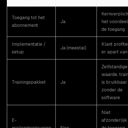
Kernverplich
Toegang tot het
Ja
het voordeel
abonnement
de toegang
Implementatie /
Klant profite
Ja (meestal)
setup
er apart van
Zelfstandige
waarde, trai
Trainingspakket
Ja
is bruikbaar
zonder de
software
Niet
E-
afzonderlijk
mailondersteuning
Nee
de toegang,