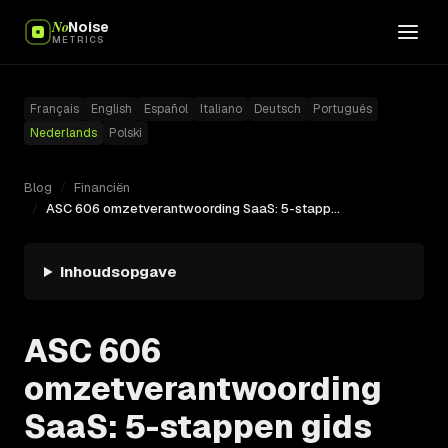
No
Noise
METRICS
Français
English
Español
Italiano
Deutsch
Português
Nederlands
Polski
Blog
/
Financiën
/
ASC 606 omzetverantwoording SaaS: 5-stappen gids
Inhoudsopgave
ASC 606
omzetverantwoording
SaaS: 5-stappen gids