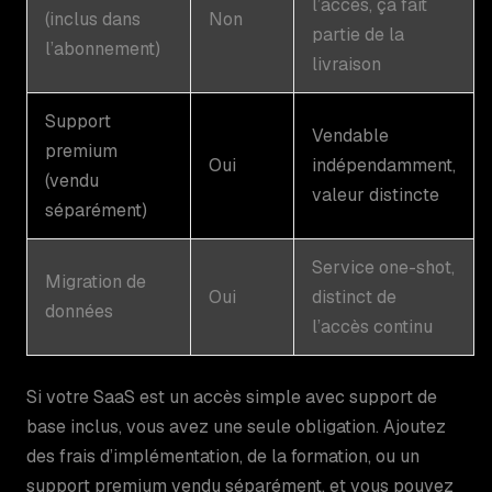
l’accès, ça fait
(inclus dans
Non
partie de la
l’abonnement)
livraison
Support
Vendable
premium
Oui
indépendamment,
(vendu
valeur distincte
séparément)
Service one-shot,
Migration de
Oui
distinct de
données
l’accès continu
Si votre SaaS est un accès simple avec support de
base inclus, vous avez une seule obligation. Ajoutez
des frais d’implémentation, de la formation, ou un
support premium vendu séparément, et vous pouvez