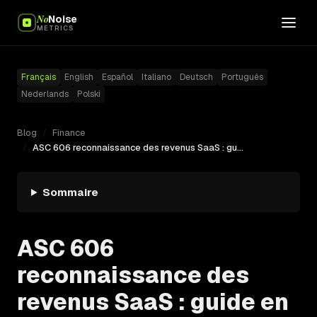
No
Noise
METRICS
Français
English
Español
Italiano
Deutsch
Português
Nederlands
Polski
Blog
/
Finance
/
ASC 606 reconnaissance des revenus SaaS : guide en 5 étapes
Sommaire
ASC 606
reconnaissance des
revenus SaaS : guide en