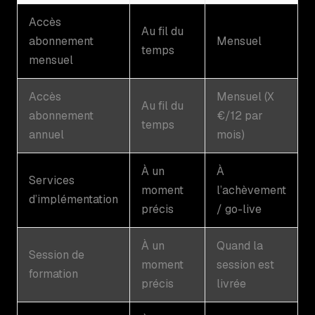
Accès
Au fil du
abonnement
Mensuel
temps
mensuel
Accès
Mensuel (X
Au fil du
abonnement
€/12 par
temps
annuel
mois)
À un
À
Services
moment
l’achèvement
d’implémentation
précis
/ go-live
À un
Quand la
Session de
moment
session est
formation
précis
livrée