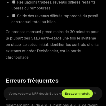
Résiliations traitées, revenus différés restants
libérés ou remboursés
Solde des revenus différés rapproché du passif
contractuel total au bilan
Ce process mensuel prend moins de 30 minutes pour
la plupart des SaaS early-stage une fois le système
en place. Le setup initial, identifier les contrats clients
existants et créer l’échéancier, est la partie
chronophage.
Erreurs fréquentes
Reconnaître les abonnements annuels comme un
×
Voyez votre vrai MRR depuis Stripe →
Essayer gratuit
revenu one-shot :
L’erreur la plus courante. Un
paiement annuel de 480 € n’est pas 480 € de revenu