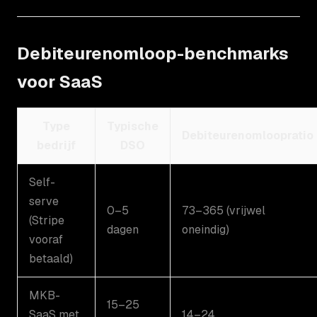
Debiteurenomloop-benchmarks
voor SaaS
Type
Typische
Debiteurenomloopratio
bedrijf
DSO
Self-
serve
0–5
73–365 (vrijwel
(Stripe
dagen
oneindig)
vooraf
betaald)
MKB-
15–25
SaaS met
14–24