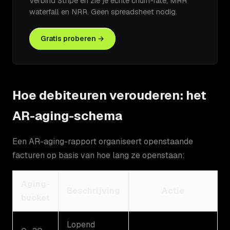
Verbind Stripe en zie je echte churn-rate, MRR
waterfall en NRR. Geen spreadsheet nodig.
Gratis proberen →
Hoe debiteuren verouderen: het
AR-aging-schema
Een AR-aging-rapport organiseert openstaande
facturen op basis van hoe lang ze openstaan:
Aging-
Beschrijving
Actie
bucket
Lopend