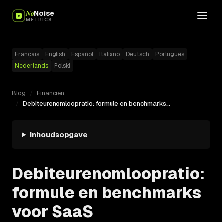
No
Noise
METRICS
Français
English
Español
Italiano
Deutsch
Português
Nederlands
Polski
Blog
/
Financiën
/
Debiteurenomloopratio: formule en benchmarks voor SaaS
Inhoudsopgave
Debiteurenomloopratio:
formule en benchmarks
voor SaaS