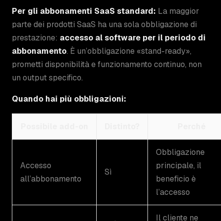
Per gli abbonamenti SaaS standard:
La maggior
parte dei prodotti SaaS ha una sola obbligazione di
prestazione:
accesso al software per il periodo di
abbonamento
. È un’obbligazione «stand-ready»,
prometti disponibilità e funzionamento continuo, non
un output specifico.
Quando hai più obbligazioni:
Possibile add-on
Distinto?
Perché
Obbligazione
Accesso
principale, il
Sì
all’abbonamento
beneficio è
l’accesso
Il cliente ne