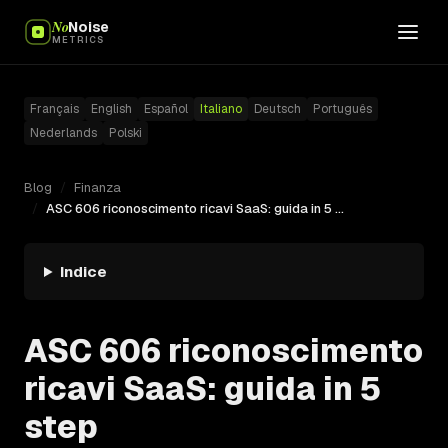
No
Noise
METRICS
Français
English
Español
Italiano
Deutsch
Português
Nederlands
Polski
Blog
/
Finanza
/
ASC 606 riconoscimento ricavi SaaS: guida in 5 step
Indice
ASC 606 riconoscimento
ricavi SaaS: guida in 5
step