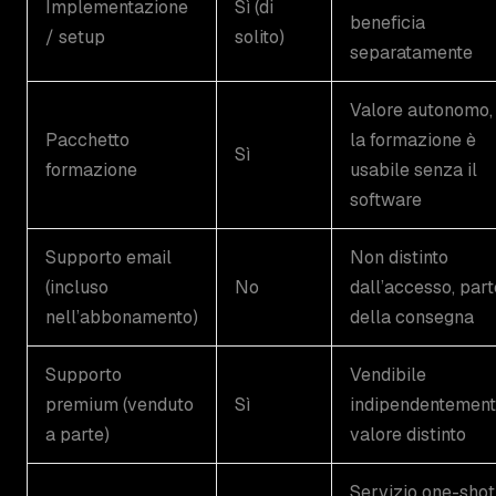
Implementazione
Sì (di
beneficia
/ setup
solito)
separatamente
Valore autonomo,
Pacchetto
la formazione è
Sì
formazione
usabile senza il
software
Supporto email
Non distinto
(incluso
No
dall’accesso, part
nell’abbonamento)
della consegna
Supporto
Vendibile
premium (venduto
Sì
indipendentement
a parte)
valore distinto
Servizio one-shot