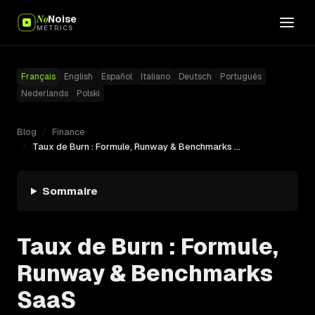
No
Noise
METRICS
Français
English
Español
Italiano
Deutsch
Português
Nederlands
Polski
Blog
/
Finance
/
Taux de Burn : Formule, Runway & Benchmarks SaaS
Sommaire
Taux de Burn : Formule,
Runway & Benchmarks
SaaS