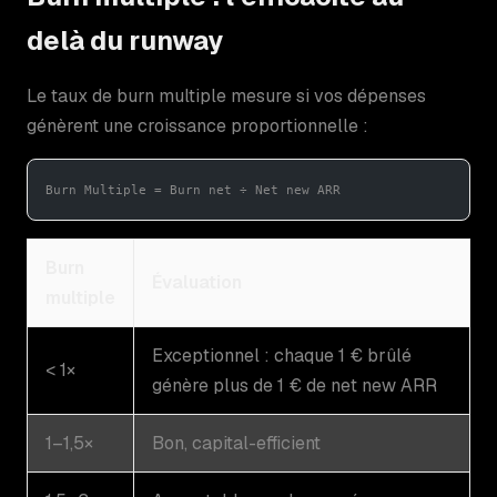
delà du runway
Le taux de burn multiple mesure si vos dépenses
génèrent une croissance proportionnelle :
Burn Multiple = Burn net ÷ Net new ARR
Burn
Évaluation
multiple
Exceptionnel : chaque 1 € brûlé
< 1×
génère plus de 1 € de net new ARR
1–1,5×
Bon, capital-efficient