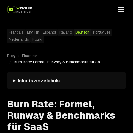
No
Noise
METRICS
Français
English
Español
Italiano
Deutsch
Português
Nederlands
Polski
Blog
/
Finanzen
/
Burn Rate: Formel, Runway & Benchmarks für SaaS
Inhaltsverzeichnis
Burn Rate: Formel,
Runway & Benchmarks
für SaaS