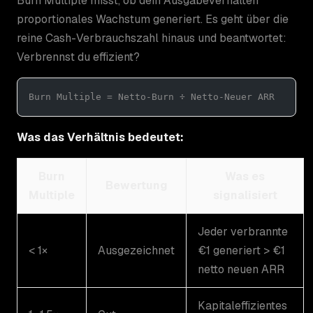
Burn Multiple misst, ob dein Ausgabeverhalten
proportionales Wachstum generiert. Es geht über die
reine Cash-Verbrauchszahl hinaus und beantwortet:
Verbrennst du effizient?
Burn Multiple = Netto-Burn ÷ Netto-Neuer ARR
Was das Verhältnis bedeutet:
Burn
Was es
Bewertung
Multiple
signalisiert
Jeder verbrannte
< 1×
Ausgezeichnet
€1 generiert > €1
netto neuen ARR
Kapitaleffizientes