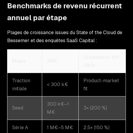
Benchmarks de revenu récurrent
annuel par étape
Plages de croissance issues du State of the Cloud de
Bessemer et des enquêtes SaaS Capital :
Croissance YoY
Étape
ARR
cible
Traction
Product-market
< 300 k€
initiale
fit
300 k€–1
Seed
3× (200 %)
M€
Série A
1 M€–5 M€
2,5× (150 %)