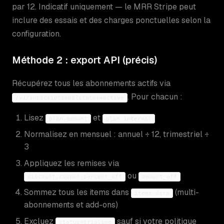
par 12. Indicatif uniquement — le MRR Stripe peut
inclure des essais et des charges ponctuelles selon la
configuration.
Méthode 2 : export API (précis)
Récupérez tous les abonnements actifs via
. Pour chacun :
/v1/subscriptions?status=active
Lisez
et
plan.amount
plan.interval
Normalisez en mensuel : annuel ÷ 12, trimestriel ÷
3
Appliquez les remises via
ou
discount.coupon.percent_off
amount_off
Sommez tous les items dans
(multi-
items.data
abonnements et add-ons)
Excluez
sauf si votre politique
status=trialing