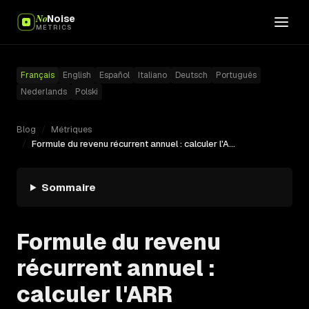
No
Noise
METRICS
Français
English
Español
Italiano
Deutsch
Português
Nederlands
Polski
Blog
/
Métriques
/
Formule du revenu récurrent annuel : calculer l'ARR proprement
Sommaire
Formule du revenu
récurrent annuel :
calculer l'ARR