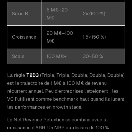
5 M€–20
Série B
2× (100 %)
M€
20 M€–100
Croissance
1,5× (50 %)
M€
Scale
100 M€+
30–50 %
La règle
T2D3
(Triple, Triple, Double, Double, Double)
est la trajectoire de 1 M€ à 100 M€ de revenu
récurrent annuel. Peu d’entreprises l’atteignent ; les
VC l’utilisent comme benchmark haut quand ils jugent
les performances en growth stage.
Le Net Revenue Retention se combine avec la
croissance d’ARR. Un NRR au-dessus de 100 %