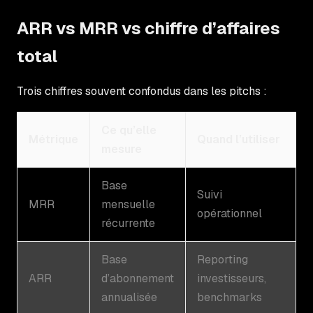
ARR vs MRR vs chiffre d’affaires
total
Trois chiffres souvent confondus dans les pitchs :
Ce qu’elle
Métrique
Quand l’utiliser
mesure
Base
Suivi
MRR
mensuelle
opérationnel
récurrente
Base
Reporting
ARR
d’abonnement
investisseurs,
annualisée
benchmarks