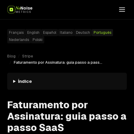
No
Noise
METRICS
Français
English
Español
Italiano
Deutsch
Português
Nederlands
Polski
Blog
/
Stripe
/
Faturamento por Assinatura: guia passo a passo SaaS
Índice
Faturamento por
Assinatura: guia passo a
passo SaaS