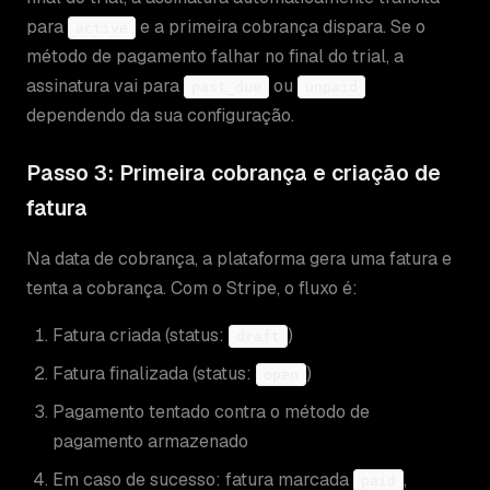
para
e a primeira cobrança dispara. Se o
active
método de pagamento falhar no final do trial, a
assinatura vai para
ou
past_due
unpaid
dependendo da sua configuração.
Passo 3: Primeira cobrança e criação de
fatura
Na data de cobrança, a plataforma gera uma fatura e
tenta a cobrança. Com o Stripe, o fluxo é:
Fatura criada (status:
)
draft
Fatura finalizada (status:
)
open
Pagamento tentado contra o método de
pagamento armazenado
Em caso de sucesso: fatura marcada
,
paid