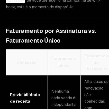
. Se você oferecer uma campanha de win-
canceled
back, este é o momento de dispará-la.
Faturamento por Assinatura vs.
Faturamento Único
Faturament
Faturamento
Dimensão
por
Único
Assinatura
Alta, datas de
renovação
Nenhuma,
Previsibilidade
são
cada venda é
de receita
conhecidas
independente
com