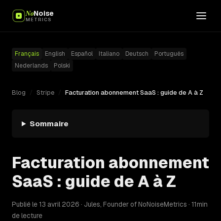
No
Noise
METRICS
Français
English
Español
Italiano
Deutsch
Português
Nederlands
Polski
Blog
/
Stripe
/
Facturation abonnement SaaS : guide de A à Z
Sommaire
Facturation abonnement
SaaS : guide de A à Z
Publié le 13 avril 2026 · Jules, Founder of NoNoiseMetrics · 11min
de lecture