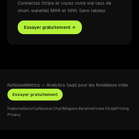
Connectez Stripe et voyez votre vrai taux de
churn, waterfall MRR et NRR. Sans tableur.
Essayer gratuitement →
NoNoiseMetrics — Analytics SaaS pour les fondateurs indie.
Essayer gratuitement
Features
Security
About
vs ChartMogul
vs Baremetrics
vs Stripe
Pricing
Privacy