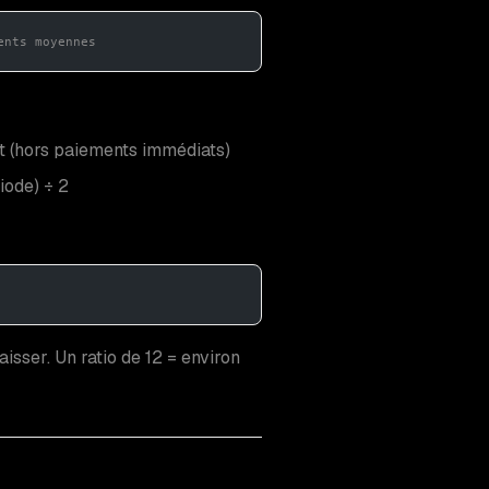
ents moyennes
dit (hors paiements immédiats)
iode) ÷ 2
sser. Un ratio de 12 = environ