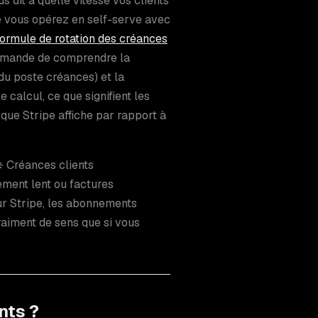
s dit à quelle vitesse vos clients
ue vous opérez en self-serve avec
formule de rotation des créances
demande de comprendre la
du poste créances) et la
 calcul, ce que signifient les
que Stripe affiche par rapport à
÷ Créances clients
ement lent ou factures
ur Stripe, les abonnements
raiment de sens que si vous
nts ?