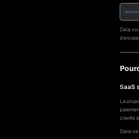
Rotati
Cela vou
d’encais
Pourq
SaaS s
La plupa
paiement
clients 
Dans ce