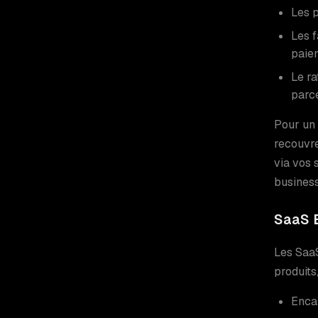
Les 
Les f
paiem
Le ra
parce
Pour un 
recouvre
via vos 
busines
SaaS B
Les SaaS
produits
Enca