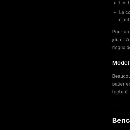
Les 
Le co
d’au
Pour un 
jours, c
risque d
Modèle
Beaucoup
palier e
facturé,
Benc