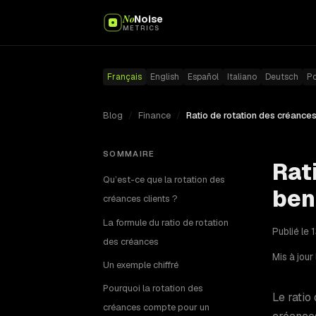
No
Noise
METRICS
Français
English
Español
Italiano
Deutsch
P
Blog
/
Finance
/
SOMMAIRE
Rat
Qu’est-ce que la rotation des
ben
créances clients ?
La formule du ratio de rotation
Publié le 
des créances
Mis à jour
Un exemple chiffré
Pourquoi la rotation des
Le ratio
créances compte pour un