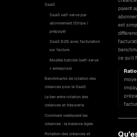
créances
SaaS
paient a
SaaS self-serve par
abonneme
abonnement (Stripe /
est simp
prépayé)
différen
facturat
SaaS B2B avec facturation
benchmar
sur facture
ce qu’il
Modèle hybride (self-serve
+ enterprise)
Ratio
Benchmarks de rotation des
moyen
créances pour le SaaS
impay
prépa
Le lien entre rotation des
factu
créances et trésorerie
Comment vieillissent les
créances : la balance âgée
Qu’es
Rotation des créances et