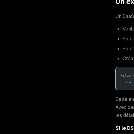
Un ex
Un SaaS 
Vente
Solde
Sold
Créa
Ratio 
DSO = 
Cette en
Avec des
les délai
Si le DS