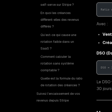
self-serve sur Stripe ?
Ratio 
En quoi les créances
diffèrent-elles des revenus
Avec :
différés ?
Vent
Qu’est-ce qui cause une
rotation faible dans un
Cré
SaaS ?
DSO (Da
Comment calculer la
rotation sans système
DSO = 
comptable ?
Quelle est la formule du ratio
Le DSO v
de rotation des créances ?
30 jours
Suivez l’encaissement de vos
revenus depuis Stripe