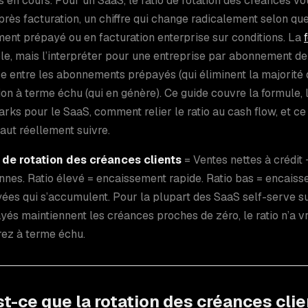
 en cours. Pour un SaaS, le ratio de rotation des créances vou
près facturation, un chiffre qui change radicalement selon q
nt prépayé ou en facturation enterprise sur conditions. La
le, mais l’interpréter pour une entreprise par abonnement 
ce entre les abonnements prépayés (qui éliminent la majorité 
ion à terme échu (qui en génère). Ce guide couvre la formule, le
ks pour le SaaS, comment relier le ratio au cash flow, et ce 
 faut réellement suivre.
 de rotation des créances clients
= Ventes nettes à crédit 
nes. Ratio élevé = encaissement rapide. Ratio bas = encaiss
ées qui s’accumulent. Pour la plupart des SaaS self-serve s
yés maintiennent les créances proches de zéro, le ratio n’a v
rez à terme échu.
t-ce que la rotation des créances clie