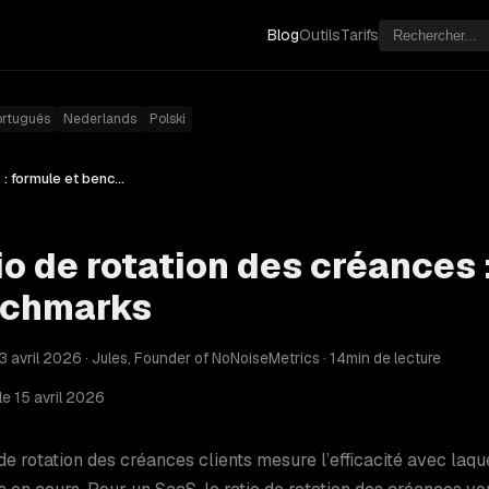
Blog
Outils
Tarifs
ortuguês
Nederlands
Polski
Ratio de rotation des créances : formule et benchmarks
io de rotation des créances 
chmarks
13 avril 2026 · Jules, Founder of NoNoiseMetrics · 14min de lecture
 le 15 avril 2026
 de rotation des créances clients mesure l’efficacité avec laq