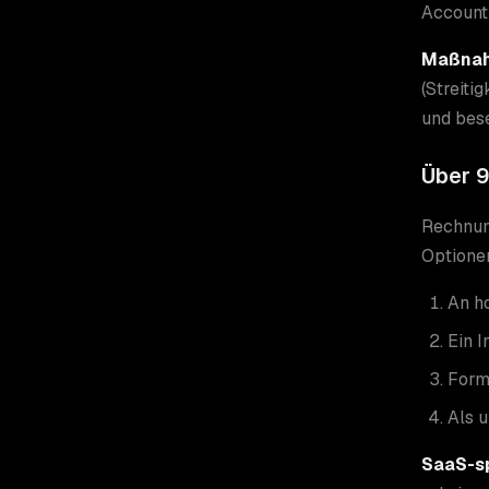
Account
Maßna
(Streiti
und bese
Über 9
Rechnung
Optione
An h
Ein I
Form
Als u
SaaS-sp