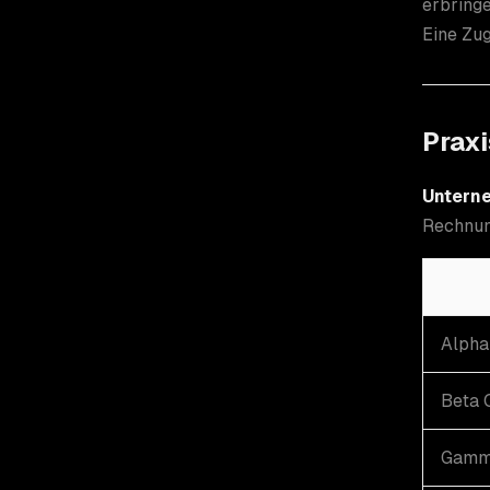
erbring
Eine Zug
Praxi
Unterne
Rechnun
Alpha
Beta 
Gamm