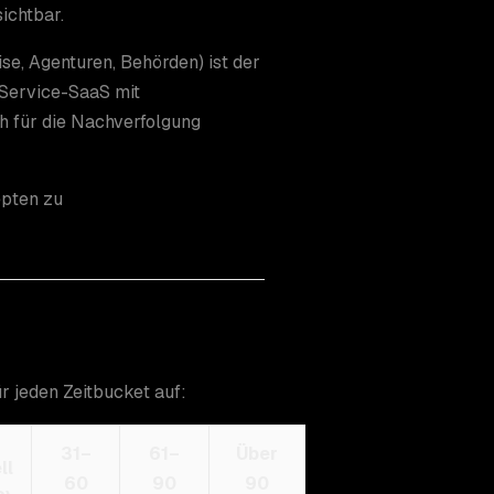
ichtbar.
e, Agenturen, Behörden) ist der
-Service-SaaS mit
ch für die Nachverfolgung
pten zu
r jeden Zeitbucket auf:
31–
61–
Über
ll
60
90
90