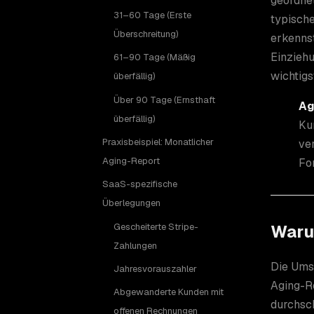
geordnet
31–60 Tage (Erste
typisch
Überschreitung)
erkennst
Einzieh
61–90 Tage (Mäßig
wichtigs
überfällig)
Über 90 Tage (Ernsthaft
Ag
überfällig)
Ku
Praxisbeispiel: Monatlicher
ve
Aging-Report
For
SaaS-spezifische
Überlegungen
Gescheiterte Stripe-
Waru
Zahlungen
Die Umsc
Jahresvorauszahler
Aging-Re
Abgewanderte Kunden mit
durchsch
offenen Rechnungen