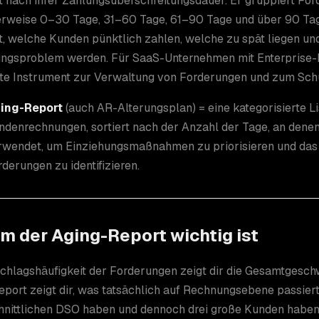
 nach ihrer Zahlungsüberschreitungsdauer. Er gruppiert For
erweise 0–30 Tage, 31–60 Tage, 61–90 Tage und über 90 Tage
, welche Kunden pünktlich zahlen, welche zu spät liegen u
ungsproblem werden. Für SaaS-Unternehmen mit Enterprise-K
te Instrument zur Verwaltung von Forderungen und zum Schut
ing-Report
(auch AR-Alterungsplan) = eine kategorisierte L
ndenrechnungen, sortiert nach der Anzahl der Tage, an denen 
rwendet, um Einziehungsmaßnahmen zu priorisieren und das 
derungen zu identifizieren.
m der Aging-Report wichtig ist
hlagshäufigkeit der Forderungen zeigt dir die Gesamtgeschw
port zeigt dir, was tatsächlich auf Rechnungsebene passier
nittlichen DSO haben und dennoch drei große Kunden haben, 