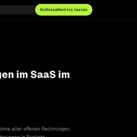
NoNoiseMetrics testen
gen im SaaS im
ahme aller offenen Rechnungen,