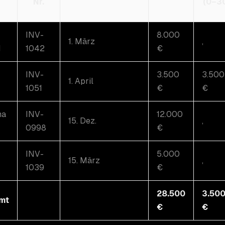
Nr.
(0–3
INV-
8.000
1. März
,
H
1042
€
INV-
3.500
3.500
1. April
1051
€
€
ma
INV-
12.000
15. Dez.
,
0998
€
INV-
5.000
15. März
,
1039
€
28.500
3.50
mt
€
€