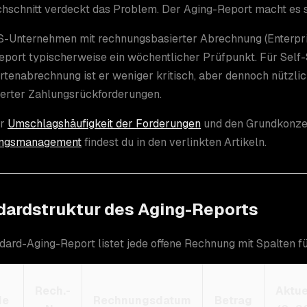
hschnitt verdeckt das Problem. Der Aging-Report macht es s
S-Unternehmen mit rechnungsbasierter Abrechnung (Enterpris
eport typischerweise ein wöchentlicher Prüfpunkt. Für Self
rtenabrechnung ist er weniger kritisch, aber dennoch nützli
terter Zahlungsrückforderungen.
ur
Umschlagshäufigkeit der Forderungen
und den Grundkonze
ungsmanagement
findest du in den verlinkten Artikeln.
dardstruktur des Aging-Reports
dard-Aging-Report listet jede offene Rechnung mit Spalten fü
Rech.-
Aktue
de
Rechnungsdatum
Betrag