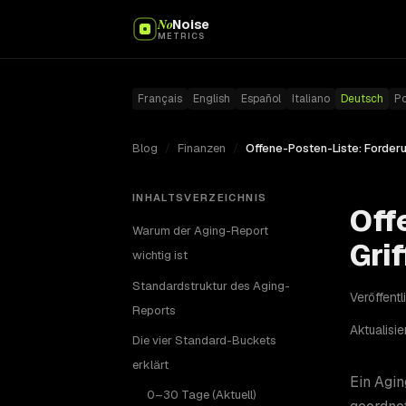
No
Noise
METRICS
Français
English
Español
Italiano
Deutsch
P
Blog
/
Finanzen
/
INHALTSVERZEICHNIS
Off
Warum der Aging-Report
Grif
wichtig ist
Standardstruktur des Aging-
Veröffentl
Reports
Aktualisie
Die vier Standard-Buckets
erklärt
Ein Agi
0–30 Tage (Aktuell)