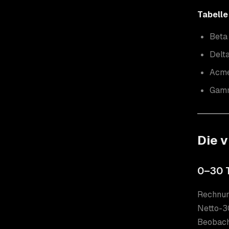
Tabelle
Beta
Delt
Acme
Gamm
Die v
0–30 T
Rechnun
Netto-30
Beobach