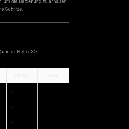
 um die Beziehung zu erhalten.
e Schritte.
Kunden, Netto-30-
61–90
90+
,
,
,
,
,
,