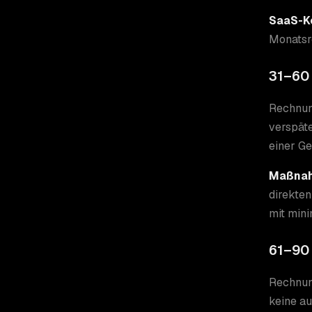
SaaS-Ko
Monatsr
31–60 
Rechnung
verspäte
einer G
Maßna
direkten
mit min
61–90 
Rechnung
keine au