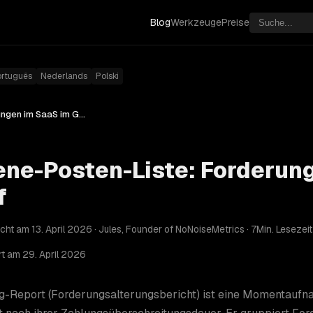
Blog
Werkzeuge
Preise
ortuguês
Nederlands
Polski
Offene-Posten-Liste: Forderungen im SaaS im Griff
ene-Posten-Liste: Forderun
f
icht am 13. April 2026 · Jules, Founder of NoNoiseMetrics · 7Min. Lesezeit
rt am 29. April 2026
ng-Report (Forderungsalterungsbericht) ist eine Momentaufn