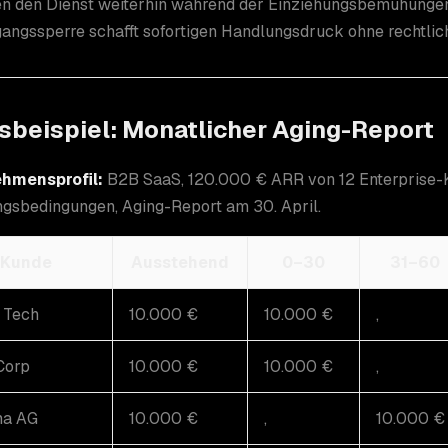
en den Dienst weiterhin während der Einziehungsbemühungen,
angssperre schafft sofortigen Handlungsdruck ohne rechtlich
sbeispiel: Monatlicher Aging-Report
hmensprofil:
B2B SaaS, 120.000 € ARR von 12 Enterprise-
gsbedingungen, Aging-Report am 30. April.
Kunde
Ausstehend
0–30
31–60
 Tech
10.000 €
10.000 €
,
Corp
10.000 €
10.000 €
,
a AG
10.000 €
,
10.000 €