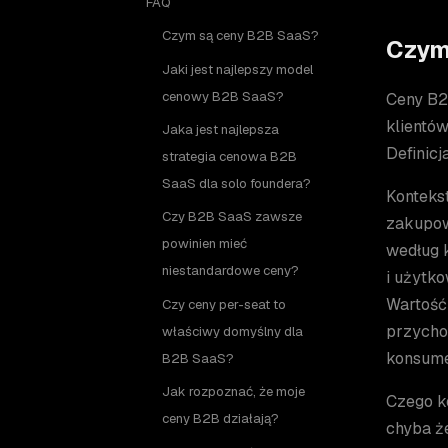
FAQ
Czym są ceny B2B SaaS?
Czym
Jaki jest najlepszy model
cenowy B2B SaaS?
Ceny B2
klientó
Jaka jest najlepsza
Definicj
strategia cenowa B2B
SaaS dla solo foundera?
Kontekst
Czy B2B SaaS zawsze
zakupow
powinien mieć
według k
niestandardowe ceny?
i użytk
Wartość
Czy ceny per-seat to
przycho
właściwy domyślny dla
konsume
B2B SaaS?
Jak rozpoznać, że moje
Czego k
ceny B2B działają?
chyba ż