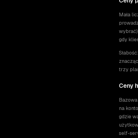
Ceny 
Mała lic
prowadz
wybrać) 
gdy kli
Słabość
znacząc
trzy pl
Ceny 
Bazowa 
na kont
gdzie w
użytkow
self-se