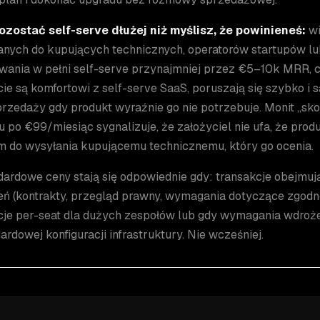
ozostać self-serve dłużej niż myślisz, że powinieneś:
wi
anych do kupujących technicznych, operatorów startupów l
wania w pełni self-serve przynajmniej przez €5–10k MRR, c
e są komfortowi z self-serve SaaS, poruszają się szybko i 
przedaży gdy produkt wyraźnie go nie potrzebuje. Monit „sko
u po €99/miesiąc sygnalizuje, że założyciel nie ufa, że prod
m do wysyłania kupującemu technicznemu, który go ocenia.
dardowe ceny stają się odpowiednie gdy: transakcje obejmuj
ń (kontrakty, przegląd prawny, wymagania dotyczące zgodn
cje per-seat dla dużych zespołów lub gdy wymagania wdro
ardowej konfiguracji infrastruktury. Nie wcześniej.