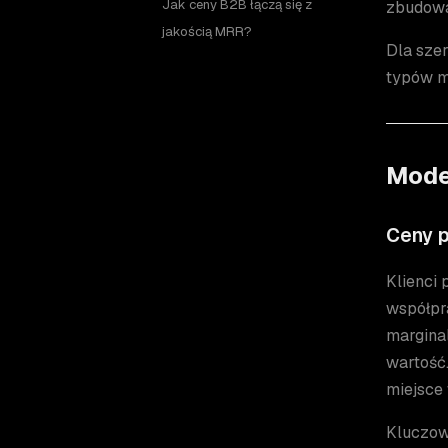
Jak ceny B2B łączą się z
zbudowan
jakością MRR?
Dla sze
typów m
Mode
Ceny p
Klienci 
współpr
margina
wartość
miejsce 
Kluczowy