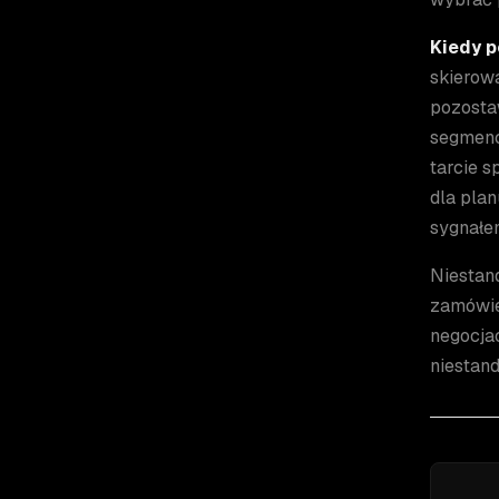
Kiedy p
skierow
pozosta
segmenci
tarcie s
dla plan
sygnałe
Niestan
zamówie
negocja
niestand