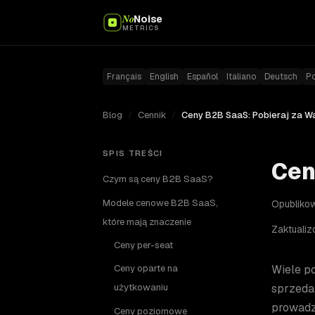
No
Noise
METRICS
Français
English
Español
Italiano
Deutsch
P
Blog
/
Cennik
/
SPIS TREŚCI
Cen
Czym są ceny B2B SaaS?
Modele cenowe B2B SaaS,
Opublikow
które mają znaczenie
Zaktuali
Ceny per-seat
Wiele p
Ceny oparte na
sprzeda
użytkowaniu
prowadz
Ceny poziomowe