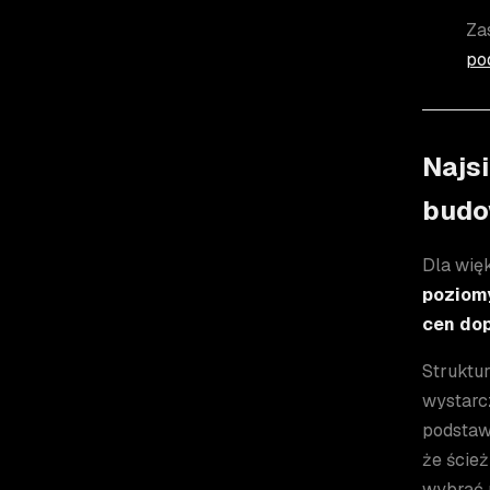
Za
po
Najsi
budo
Dla wię
poziomy
cen dop
Struktu
wystarc
podstawo
że ścież
wybrać 