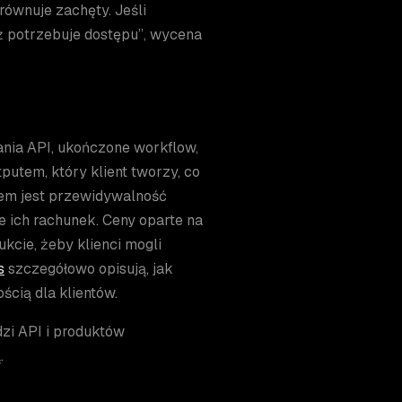
równuje zachęty. Jeśli
eż potrzebuje dostępu”, wycena
ania API, ukończone workflow,
utem, który klient tworzy, co
niem jest przewidywalność
ie ich rachunek. Ceny oparte na
cie, żeby klienci mogli
s
szczegółowo opisują, jak
cią dla klientów.
dzi API i produktów
.