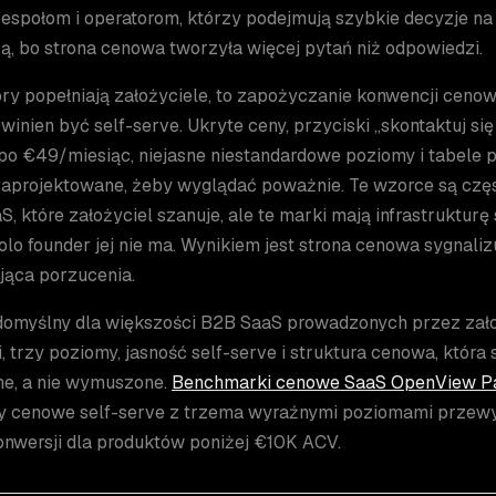
espołom i operatorom, którzy podejmują szybkie decyzje na 
ą, bo strona cenowa tworzyła więcej pytań niż odpowiedzi.
óry popełniają założyciele, to zapożyczanie konwencji cenow
winien być self-serve. Ukryte ceny, przyciski „skontaktuj s
po €49/miesiąc, niejasne niestandardowe poziomy i tabele
 zaprojektowane, żeby wyglądać poważnie. Te wzorce są czę
, które założyciel szanuje, ale te marki mają infrastruktu
Solo founder jej nie ma. Wynikiem jest strona cenowa sygnaliz
jąca porzucenia.
domyślny dla większości B2B SaaS prowadzonych przez zało
, trzy poziomy, jasność self-serve i struktura cenowa, która 
ne, a nie wymuszone.
Benchmarki cenowe SaaS OpenView Pa
ny cenowe self-serve z trzema wyraźnymi poziomami przewy
onwersji dla produktów poniżej €10K ACV.