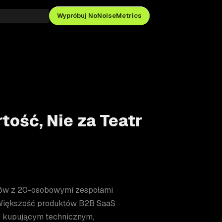
Wypróbuj NoNoiseMetrics
tość, Nie za Teatr
któw z 20-osobowymi zespołami
 Większość produktów B2B SaaS
e kupującym technicznym,