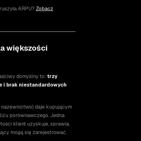
poruszyła ARPU?
Zobacz
la większości
aściwy domyślny to:
trzy
e i brak niestandardowych
e nazewnictwo) daje kupującym
liżu porównawczego. Jedna
tości klient uzyskuje, sprawia,
jący mogą się zarejestrować,