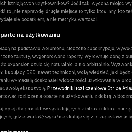
ch istniejących użytkowników? Jeśli tak, wycena miejsc wy
ź to „nie naprawdę, drugie miejsce to tylko ktoś inny, kto t
ydaje się podatkiem, a nie metryką wartości.
parte na użytkowaniu
 płacą na podstawie wolumenu, śledzone subskrypcje, wywoł
rzone faktury, wygenerowane raporty. Wyrównuje cenę z outp
 że expansion czuje się naturalnie, a nie arbitralnie. Wyzwa
ń: kupujący B2B, nawet techniczni, wolą wiedzieć, jaki będz
aniu wymagają doskonałej widoczności użytkowania w produk
ać swoją ekspozycją.
Przewodniki rozliczeniowe Stripe Atla
ntować rozliczenia oparte na użytkowaniu z dobrą widocznoś
ajlepiej dla produktów sąsiadujących z infrastrukturą, narzę
nych, gdzie wartość wyraźnie skaluje się z przepustowością