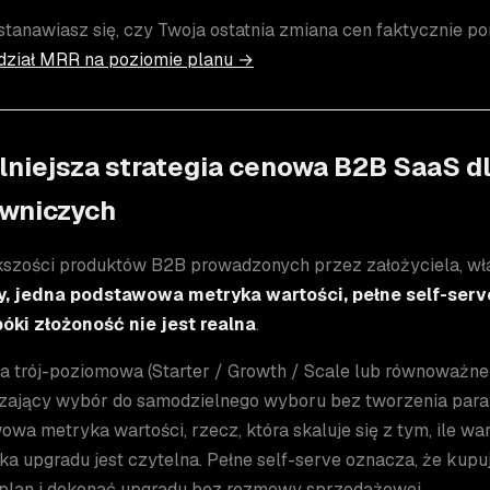
stanawiasz się, czy Twoja ostatnia zmiana cen faktycznie 
dział MRR na poziomie planu →
lniejsza strategia cenowa B2B SaaS d
wniczych
kszości produktów B2B prowadzonych przez założyciela, wł
, jedna podstawowa metryka wartości, pełne self-serv
óki złożoność nie jest realna
.
ra trój-poziomowa (Starter / Growth / Scale lub równoważn
zający wybór do samodzielnego wyboru bez tworzenia para
wa metryka wartości, rzecz, która skaluje się z tym, ile war
ka upgradu jest czytelna. Pełne self-serve oznacza, że kupu
plan i dokonać upgradu bez rozmowy sprzedażowej.