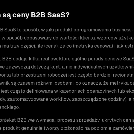
 są ceny B2B SaaS?
B SaaS to sposób, w jaki produkt oprogramowania business-t
w w sposób dopasowany do wartości klienta, wzorców użytk
a ma trzy części: ile (cena), za co (metryka cenowa) i jak us
 B2B dodaje kilka realiów, które ogólne porady cenowe SaaS
e zazwyczaj dotyczą kont, a nie indywidualnych użytkowni
onta lub przestrzeni roboczej jest często bardziej racjonal
ownik są czasem różnymi osobami, co oznacza, że metryka c
 jest często definiowana w kategoriach operacyjnych lub e
dy, zautomatyzowane workflow, zaoszczędzone godziny), a 
nckiego.
ontekst B2B
nie
wymaga: procesu sprzedaży, ukrytych cen 
e produkt genuinnie tworzy złożoność na poziomie zamówie