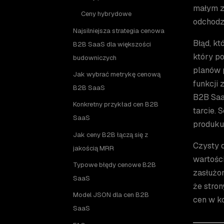
małym z
Ceny hybrydowe
odchodz
Najsilniejsza strategia cenowa
Błąd, kt
B2B SaaS dla większości
który po
budowniczych
planów 
Jak wybrać metrykę cenową
funkcji
B2B SaaS
B2B SaaS
Konkretny przykład cen B2B
tarcie. 
SaaS
produku
Jak ceny B2B łączą się z
Czysty 
jakością MRR
wartości
Typowe błędy cenowe B2B
zasłużo
SaaS
że stro
Model JSON dla cen B2B
cen w k
SaaS