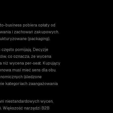
o-business pobiera opłaty od
owania i zachowań zakupowych.
trukturyzowane (packaging).
 często pomijają. Decyzje
ków, co oznacza, że wycena
na niż wycena per-seat. Kupujący
enowa musi mieć sens dla obu.
konomicznych (śledzone
nie kategoriach zaangażowania
ani niestandardowych wycen,
ń. Większość narzędzi B2B