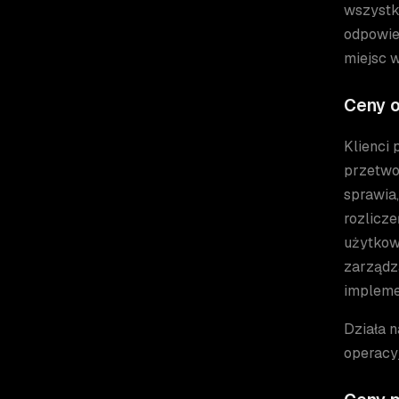
wszystki
odpowied
miejsc w
Ceny o
Klienci
przetwo
sprawia,
rozlicze
użytkow
zarządz
impleme
Działa n
operacyj