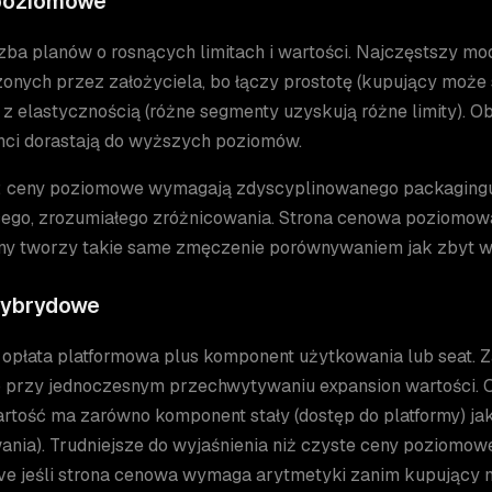
poziomowe
zba planów o rosnących limitach i wartości. Najczęstszy mo
onych przez założyciela, bo łączy prostotę (kupujący może 
z elastycznością (różne segmenty uzyskują różne limity). Ob
enci dorastają do wyższych poziomów.
: ceny poziomowe wymagają zdyscyplinowanego packagingu
ego, zrozumiałego zróżnicowania. Strona cenowa poziomowa
any tworzy takie same zmęczenie porównywaniem jak zbyt w
hybrydowe
opłata platformowa plus komponent użytkowania lub seat.
o przy jednoczesnym przechwytywaniu expansion wartości. 
artość ma zarówno komponent stały (dostęp do platformy) ja
ania). Trudniejsze do wyjaśnienia niż czyste ceny poziomow
rve jeśli strona cenowa wymaga arytmetyki zanim kupujący 