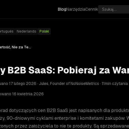
Blog
Narzędzia
Cennik
ortuguês
Nederlands
Polski
Ceny B2B SaaS: Pobieraj za Wartość, Nie za Teatr
y B2B SaaS: Pobieraj za War
ano 17 lutego 2026 · Jules, Founder of NoNoiseMetrics · 11min czytania
zowano 16 kwietnia 2026
orad dotyczących cen B2B SaaS jest napisanych dla produ
ży, 90-dniowymi cyklami enterprise i komitetami zakupów.
onych przez założyciela to nie te produkty. Są sprzedawan