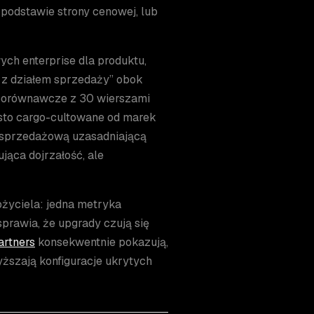
podstawie strony cenowej, lub
ych enterprise dla produktu,
ię z działem sprzedaży” obok
 porównawcze z 30 wierszami
sto cargo-cultowane od marek
rę sprzedażową uzasadniającą
ująca dojrzałość, ale
życiela: jedna metryka
sprawia, że upgrady czują się
rtners
konsekwentnie pokazują,
ższają konfiguracje ukrytych