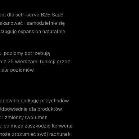
del dla self-serve B2B SaaS
skanować i samodzielnie się
sługuje expansion naturalnie
, poziomy potrzebują
 z 25 wierszami funkcji przez
iele poziomów.
 Zapewnia podłogę przychodów
Odpowiednie dla produktów,
k i zmienny (wolumen
e, co może zaszkodzić konwersji
może zrozumieć swój rachunek.