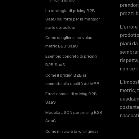
Pricing ibrido
prendono
La strategia di pricing B2B
prezzi h
SaaS più forte per la maggior
L’errore
parte dei builder
prodotto
Come scegliere una value
piani da
metric B2B SaaS
sembrare
Esempio concreto di pricing
rispetta
B2B SaaS
non ce l
Come il pricing B2B si
L’impost
connette alla qualità del MRR
metric, 
Errori comuni di pricing B2B
guadagna
SaaS
costante
Modello JSON per pricing B2B
nascosti
SaaS
Come misurare la willingness