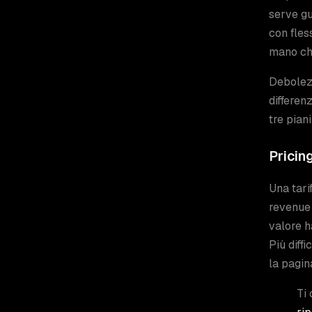
serve gu
con fles
mano che
Debolezz
differen
tre pian
Pricing
Una tari
revenue 
valore h
Più diff
la pagin
Ti