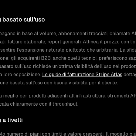
g basato sull’uso
i pagano in base al volume, abbonamenti tracciati, chiamate A
ti, fatture elaborate, report generati. Allinea il prezzo con l’o
a sentire l’espansione naturale piuttosto che arbitraria. La sfid
ione: gli acquirenti B2B, anche quelli tecnici, preferiscono sape
basato sull’uso richiede un’ottima visibilità dell’uso nel prodo
la loro esposizione.
Le guide di fatturazione Stripe Atlas
detta
ione basata sull’uso con buona visibilità per il cliente.
 meglio per prodotti adiacenti all’infrastruttura, strumenti API
cala chiaramente con il throughput.
 a livelli
lo numero di piani con limiti e valore crescenti. Il modello p