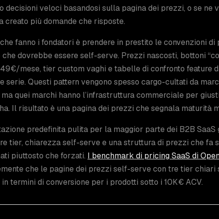
 decisioni veloci basandosi sulla pagina dei prezzi, o se ne 
a creato più domande che risposte.
 che fanno i fondatori è prendere in prestito le convenzioni di
 che dovrebbe essere self-serve. Prezzi nascosti, bottoni “co
 49€/mese, tier custom vaghi e tabelle di confronto feature 
 serie. Questi pattern vengono spesso cargo-cultati da marc
, ma quei marchi hanno l’infrastruttura commerciale per giustif
’ha. Il risultato è una pagina dei prezzi che segnala maturit
azione predefinita pulita per la maggior parte dei B2B SaaS g
tre tier, chiarezza self-serve e una struttura di prezzi che fa 
ti piuttosto che forzati.
I benchmark di pricing SaaS di Ope
mente che le pagine dei prezzi self-serve con tre tier chiari
 in termini di conversione per i prodotti sotto i 10K€ ACV.