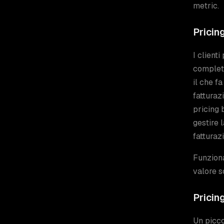
metric.
Pricin
I client
completa
il che f
fatturaz
pricing 
gestire 
fatturaz
Funziona
valore s
Pricing
Un picco