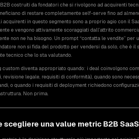
 B2B costruiti da fondatori che si rivolgono ad acquirenti tecni
neficiano di restare completamente self-serve fino ad alme
li acquirenti in questo segmento sono a proprio agio con il S
nte e vengono attivamente scoraggiati dall’attrito commercia
nte non ne ha bisogno. Un prompt “contatta le vendite” per
ondatore non si fida del prodotto per vendersi da solo, che è il
te tecnico che lo sta valutando.
ng custom diventa appropriato quando: i deal coinvolgono com
ti, revisione legale, requisiti di conformità), quando sono neces
ndi, o quando i requisiti di deployment richiedono configuraz
rastruttura. Non prima.
 scegliere una value metric B2B SaaS