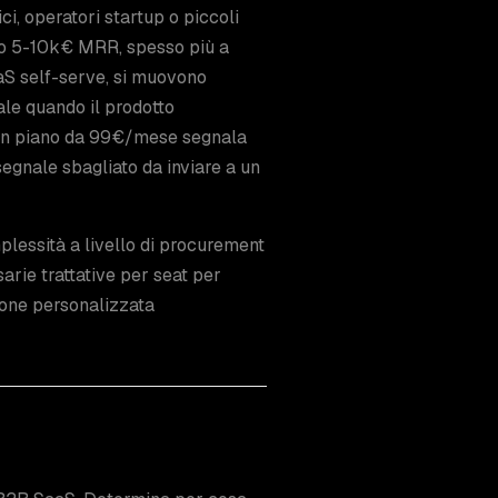
ci, operatori startup o piccoli
no 5-10k€ MRR, spesso più a
aaS self-serve, si muovono
le quando il prodotto
 un piano da 99€/mese segnala
 segnale sbagliato da inviare a un
plessità a livello di procurement
sarie trattative per seat per
ione personalizzata