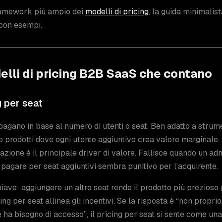
framework più ampio dei
modelli di pricing
, la guida minimalista
con esempi.
elli di pricing B2B SaaS che contano
g per seat
i pagano in base al numero di utenti o seat. Ben adatto a stru
e prodotti dove ogni utente aggiuntivo crea valore marginale
azione è il principale driver di valore. Fallisce quando un ad
 pagare per seat aggiuntivi sembra punitivo per l’acquirente.
chiave: aggiungere un altro seat rende il prodotto più prezioso p
icing per seat allinea gli incentivi. Se la risposta è “non propr
e ha bisogno di accesso”, il pricing per seat si sente come un