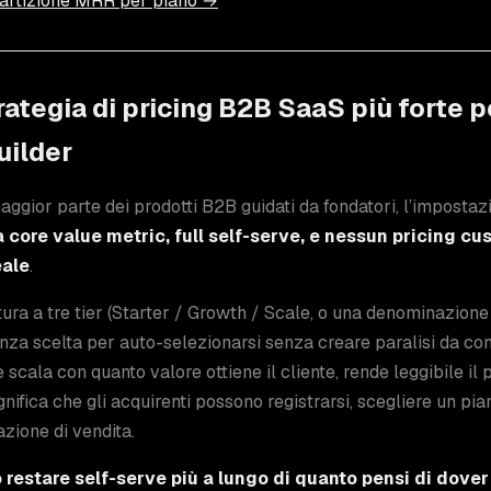
partizione MRR per piano →
rategia di pricing B2B SaaS più forte 
uilder
aggior parte dei prodotti B2B guidati da fondatori, l’impostaz
na core value metric, full self-serve, e nessun pricing c
eale
.
tura a tre tier (Starter / Growth / Scale, o una denominazione
za scelta per auto-selezionarsi senza creare paralisi da con
 scala con quanto valore ottiene il cliente, rende leggibile il 
gnifica che gli acquirenti possono registrarsi, scegliere un p
zione di vendita.
restare self-serve più a lungo di quanto pensi di dover 