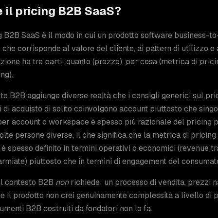
 il pricing B2B SaaS?
ng B2B SaaS è il modo in cui un prodotto software business-to-
che corrisponde al valore del cliente, ai pattern di utilizzo 
izione ha tre parti: quanto (prezzo), per cosa (metrica di pric
ng).
sto B2B aggiunge diverse realtà che i consigli generici sul pr
 di acquisto di solito coinvolgono account piuttosto che singoli 
per account o workspace è spesso più razionale del pricing pe
olte persone diverse, il che significa che la metrica di prici
e è spesso definito in termini operativi o economici (revenue t
armiate) piuttosto che in termini di engagement del consumat
il contesto B2B
non
richiede: un processo di vendita, prezzi n
 il prodotto non crei genuinamente complessità a livello di
rumenti B2B costruiti da fondatori non lo fa.