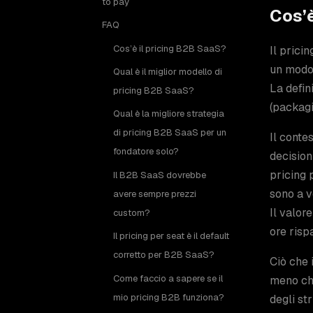
to pay
Cos’è
FAQ
Cos’è il pricing B2B SaaS?
Il prici
un modo 
Qual è il miglior modello di
La defin
pricing B2B SaaS?
(packagi
Qual è la migliore strategia
di pricing B2B SaaS per un
Il conte
fondatore solo?
decisioni
pricing 
Il B2B SaaS dovrebbe
sono a v
avere sempre prezzi
Il valor
custom?
ore risp
Il pricing per seat è il default
corretto per B2B SaaS?
Ciò che 
Come faccio a sapere se il
meno che
mio pricing B2B funziona?
degli st