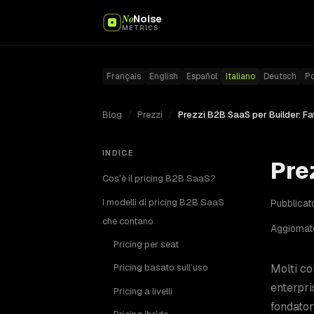
No
Noise
METRICS
Français
English
Español
Italiano
Deutsch
P
Blog
/
Prezzi
/
Prezzi B2B SaaS per Builder: Fa
INDICE
Pre
Cos’è il pricing B2B SaaS?
I modelli di pricing B2B SaaS
Pubblicato
che contano
Aggiornato
Pricing per seat
Molti co
Pricing basato sull’uso
enterpri
Pricing a livelli
fondator