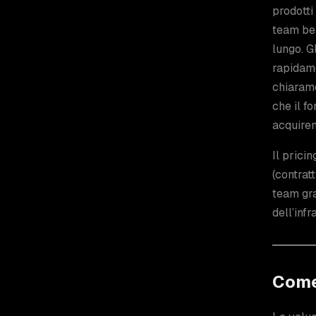
prodotti
team be
lungo. G
rapidame
chiarame
che il f
acquiren
Il prici
(contrat
team gra
dell’inf
Come