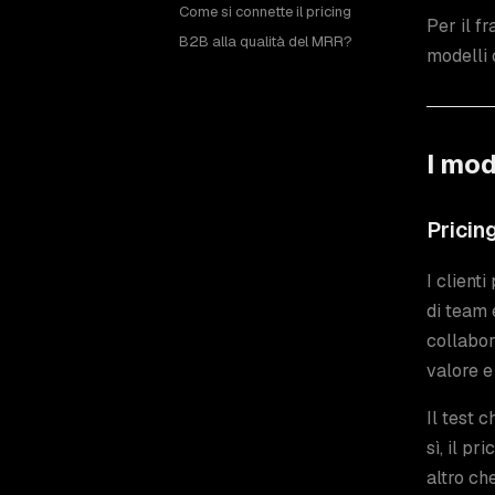
Come si connette il pricing
Per il 
B2B alla qualità del MRR?
modelli 
I mod
Pricin
I client
di team 
collabor
valore e
Il test 
sì, il pr
altro ch