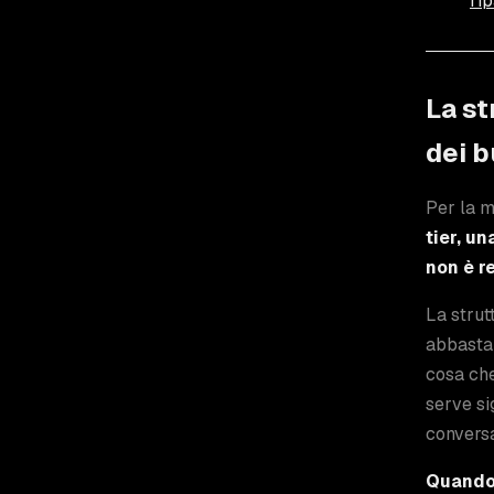
ri
La st
dei b
Per la m
tier, u
non è r
La strut
abbastan
cosa che
serve si
conversa
Quando 