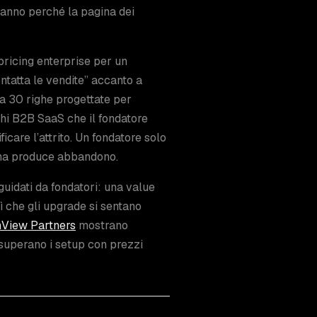
vanno perché la pagina dei
 pricing enterprise per un
ntatta le vendite” accanto a
da 30 righe progettate per
hi B2B SaaS che il fondatore
icare l’attrito. Un fondatore solo
à ma produce abbandono.
uidati da fondatori: una value
sì che gli upgrade si sentano
nView Partners
mostrano
 superano i setup con prezzi