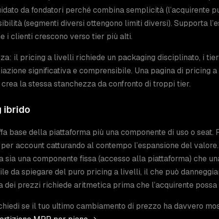
idato da fondatori perché combina semplicità (l’acquirente p
sibilità (segmenti diversi ottengono limiti diversi). Supporta
 i clienti crescono verso tier più alti.
a: il pricing a livelli richiede un packaging disciplinato, i t
ziazione significativa e comprensibile. Una pagina di pricing a 
i crea la stessa stanchezza da confronto di troppi tier.
 ibrido
ffa base della piattaforma più una componente di uso o seat.
per account catturando al contempo l’espansione del valore. 
a sia una componente fissa (accesso alla piattaforma) che una 
icile da spiegare del puro pricing a livelli, il che può dannegg
a dei prezzi richiede aritmetica prima che l’acquirente possa 
 chiedi se il tuo ultimo cambiamento di prezzo ha davvero m