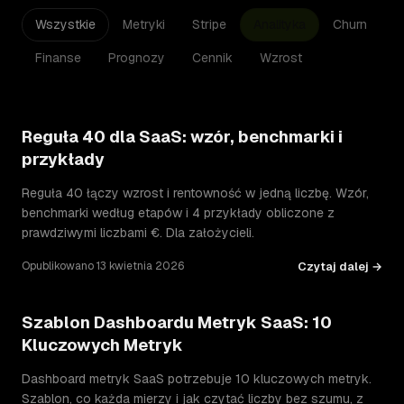
Wszystkie
Metryki
Stripe
Analityka
Churn
Finanse
Prognozy
Cennik
Wzrost
Reguła 40 dla SaaS: wzór, benchmarki i
przykłady
Reguła 40 łączy wzrost i rentowność w jedną liczbę. Wzór,
benchmarki według etapów i 4 przykłady obliczone z
prawdziwymi liczbami €. Dla założycieli.
Czytaj dalej →
Opublikowano 13 kwietnia 2026
Szablon Dashboardu Metryk SaaS: 10
Kluczowych Metryk
Dashboard metryk SaaS potrzebuje 10 kluczowych metryk.
Szablon, co każda mierzy i jak czytać liczby bez szumu, z