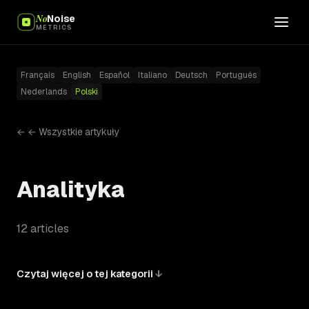
No
Noise
METRICS
Français
English
Español
Italiano
Deutsch
Português
Nederlands
Polski
← ← Wszystkie artykuły
Analityka
12 articles
Czytaj więcej o tej kategorii