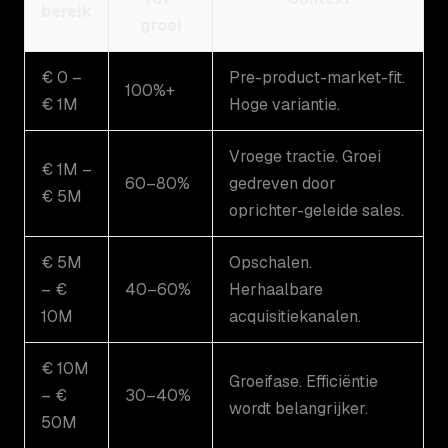
bereik
groei
€ 0 –
Pre-product-market-fit.
100%+
€ 1M
Hoge variantie.
Vroege tractie. Groei
€ 1M –
60–80%
gedreven door
€ 5M
oprichter-geleide sales.
€ 5M
Opschalen.
– €
40–60%
Herhaalbare
10M
acquisitiekanalen.
€ 10M
Groeifase. Efficiëntie
– €
30–40%
wordt belangrijker.
50M