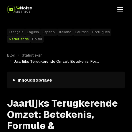
No
Noise
METRICS
Français
English
Español
Italiano
Deutsch
Português
Nederlands
Polski
Blog
/
Statistieken
/
Jaarlijks Terugkerende Omzet: Betekenis, Formule &
Inhoudsopgave
Jaarlijks Terugkerende
Omzet: Betekenis,
Formule &