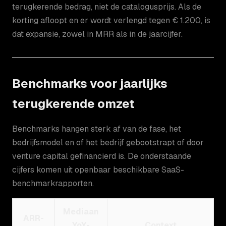
terugkerende bedrag, niet de catalogusprijs. Als de
korting afloopt en er wordt verlengd tegen € 1.200, is
dat expansie, zowel in MRR als in de jaarcijfer.
Benchmarks voor jaarlijks
terugkerende omzet
Benchmarks hangen sterk af van de fase, het
bedrijfsmodel en of het bedrijf gebootstrapt of door
venture capital gefinancierd is. De onderstaande
cijfers komen uit openbaar beschikbare SaaS-
benchmarkrapporten.
Mediaan
ARR-
YoY-
Context