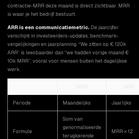
contractie-MRR deze maand is direct zichtbaar. MRR
is waar je het bedrijf bestuurt.
ARR is een communicatiemetric.
De jaarcijfer
verschijnt in investeerders-updates, benchmark-
vergelijkingen en jaarplanning. “We zitten op € 120k
ARR” is leesbaarder dan “we hadden vorige maand €
10k MRR”, vooral voor mensen buiten het dagelijkse
werk.
MRR
ARR
Periode
Maandelijks
Jaarlijks
Som van
genormaliseerde
Formule
MRR × 12
terugkerende