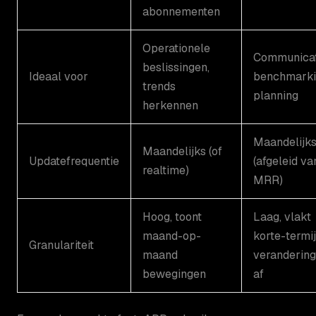
abonnementen
Operationele
Communicat
beslissingen,
Ideaal voor
benchmarki
trends
planning
herkennen
Maandelijk
Maandelijks (of
Updatefrequentie
(afgeleid va
realtime)
MRR)
Hoog, toont
Laag, vlakt
maand-op-
korte-termi
Granulariteit
maand
veranderin
bewegingen
af