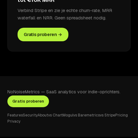
Verbind Stripe en zie je echte churn-rate, MRR
waterfall en NRR. Geen spreadsheet nodig.
Gratis proberen →
NoNoiseMetrics — SaaS analytics voor indie-oprichters.
Gratis proberen
Features
Security
About
vs ChartMogul
vs Baremetrics
vs Stripe
Pricing
Privacy