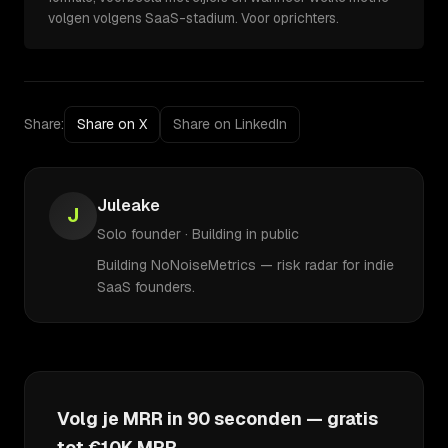
volgen volgens SaaS-stadium. Voor oprichters.
Share:
Share on X
Share on LinkedIn
Juleake
J
Solo founder · Building in public
Building NoNoiseMetrics — risk radar for indie
SaaS founders.
Volg je MRR in 90 seconden — gratis
tot €10K MRR