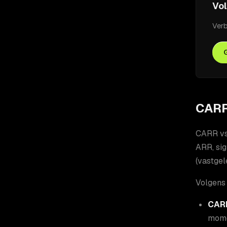
Vol
Verb
CARR
CARR vs
ARR, sig
(vastgel
Volgens 
CARR
mome