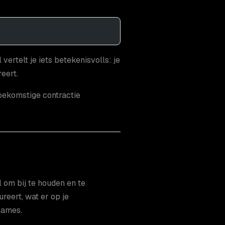
ertelt je iets betekenisvolls: je
eert.
oekomstige contractie
 om bij te houden en te
reert, wat er op je
names.