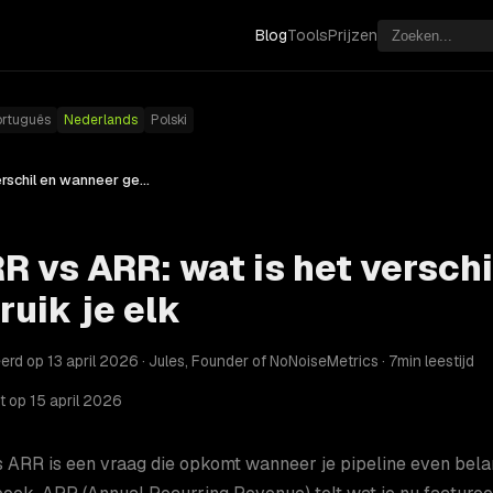
Blog
Tools
Prijzen
ortuguês
Nederlands
Polski
CARR vs ARR: wat is het verschil en wanneer gebruik je elk
R vs ARR: wat is het versch
ruik je elk
rd op 13 april 2026 · Jules, Founder of NoNoiseMetrics · 7min leestijd
t op 15 april 2026
ARR is een vraag die opkomt wanneer je pipeline even belang