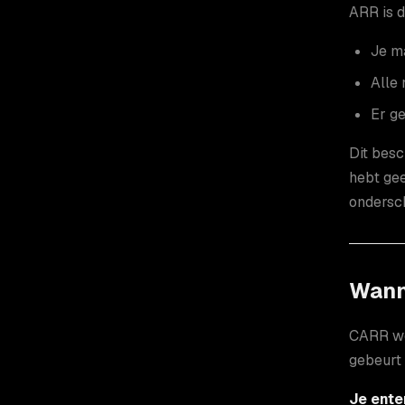
ARR is d
Je m
Alle
Er ge
Dit besc
hebt gee
ondersch
Wann
CARR wor
gebeurt
Je ente