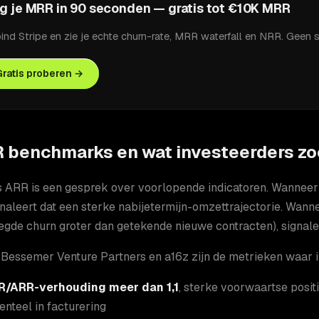
g je MRR in 90 seconden — gratis tot €10K MRR
ind Stripe en zie je echte churn-rate, MRR waterfall en NRR. Geen 
Gratis proberen →
 benchmarks en wat investeerders z
 ARR is een gesprek over voorlopende indicatoren. Wanneer 
naleert dat een sterke nabijetermijn-omzettrajectorie. Wa
egde churn groter dan getekende nieuwe contracten), signalee
Bessemer Venture Partners en a16z zijn de metrieken waar i
/ARR-verhouding meer dan 1,1
, sterke voorwaartse posi
nteel in facturering