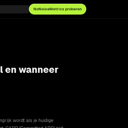
NoNoiseMetrics proberen
il en wanneer
rijk wordt als je huidige