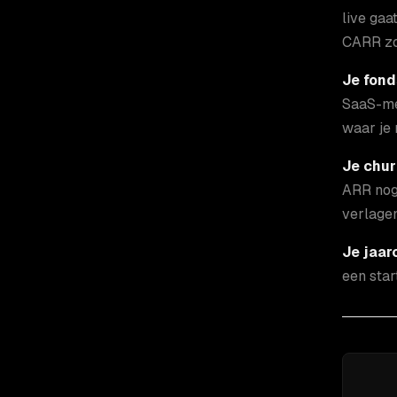
live gaa
CARR zou
Je fond
SaaS-me
waar je 
Je chur
ARR nog
verlagen
Je jaar
een star