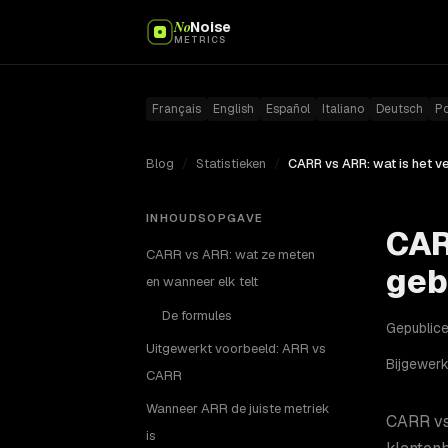
No
Noise
METRICS
Français
English
Español
Italiano
Deutsch
P
Blog
/
Statistieken
/
INHOUDSOPGAVE
CAR
CARR vs ARR: wat ze meten
geb
en wanneer elk telt
De formules
Gepublicee
Uitgewerkt voorbeeld: ARR vs
Bijgewerk
CARR
Wanneer ARR de juiste metriek
CARR vs 
is