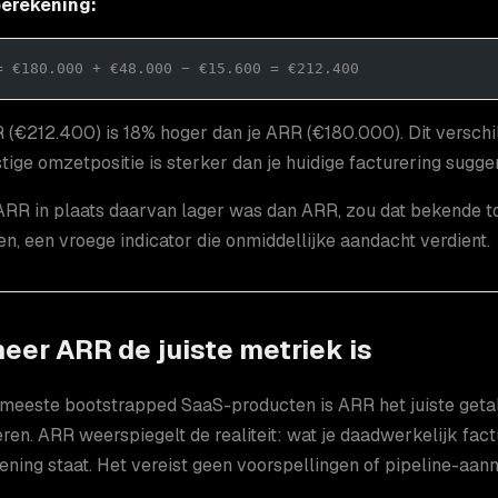
erekening:
= €180.000 + €48.000 − €15.600 = €212.400
(€212.400) is 18% hoger dan je ARR (€180.000). Dit verschil v
ige omzetpositie is sterker dan je huidige facturering sugger
ARR in plaats daarvan lager was dan ARR, zou dat bekende t
en, een vroege indicator die onmiddellijke aandacht verdient.
eer ARR de juiste metriek is
meeste bootstrapped SaaS-producten is ARR het juiste getal
ren. ARR weerspiegelt de realiteit: wat je daadwerkelijk factu
ning staat. Het vereist geen voorspellingen of pipeline-aan