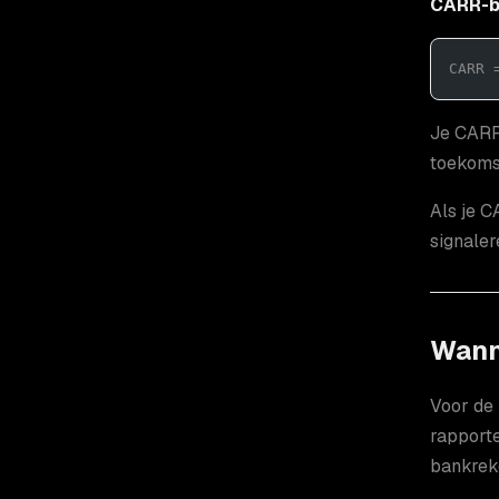
CARR-b
CARR 
Je CARR 
toekomst
Als je C
signaler
Wann
Voor de 
rapporte
bankreke