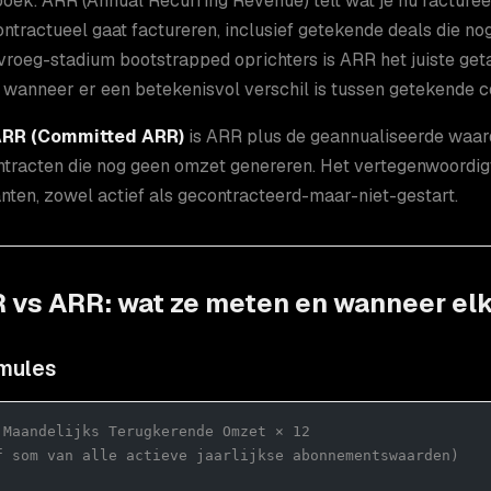
oek. ARR (Annual Recurring Revenue) telt wat je nu facture
ontractueel gaat factureren, inclusief getekende deals die no
roeg-stadium bootstrapped oprichters is ARR het juiste get
 wanneer er een betekenisvol verschil is tussen getekende co
RR (Committed ARR)
is ARR plus de geannualiseerde waa
ntracten die nog geen omzet genereren. Het vertegenwoordig
anten, zowel actief als gecontracteerd-maar-niet-gestart.
 vs ARR: wat ze meten en wanneer elk
mules
 Maandelijks Terugkerende Omzet × 12
f som van alle actieve jaarlijkse abonnementswaarden)