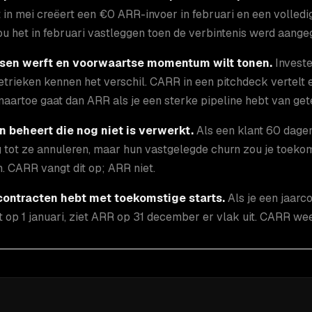
t in mei creëert een €0 ARR-invoer in februari en een volled
 het in februari vastleggen toen de verbintenis werd aange
sen werft en voorwaartse momentum wilt tonen.
Investe
trieken kennen het verschil. CARR in een pitchdeck vertelt
naartoe gaat dan ARR als je een sterke pipeline hebt van ge
n beheert die nog niet is verwerkt.
Als een klant 60 dagen
 tot ze annuleren, maar hun vastgelegde churn zou je toek
. CARR vangt dit op; ARR niet.
contracten hebt met toekomstige starts.
Als je een jaarc
t op 1 januari, ziet ARR op 31 december er vlak uit. CARR wee