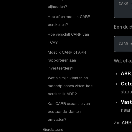
CARR 
bijhouden?
     
Hoe often moet ik CARR
berekenen?
Een duid
Hoe verschilt CARR van
TCV?
CARR 
Moet ik CARR of ARR
rapporteren aan
Wat elke
investeerders?
ARR
Wat als mijn klanten op
Gete
maandplannen zitten: hoe
star
bereken ik ARR?
Vast
Kan CARR expansie van
naar 
bestaande klanten
omvatten?
Zie
ARR 
Gerelateerd