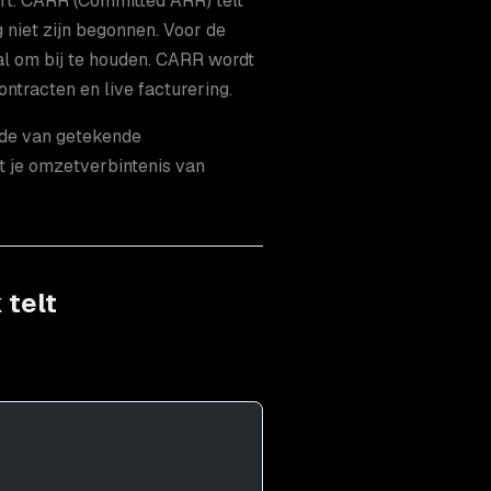
ert. CARR (Committed ARR) telt
g niet zijn begonnen. Voor de
al om bij te houden. CARR wordt
ntracten en live facturering.
rde van getekende
t je omzetverbintenis van
 telt