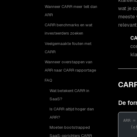
klantenb
Wanneer CARR meer telt dan
wat je c
ARR
meeste v
relevant
CARR benchmarks en wat
investeerders zoeken
CA
Veelgemaakte fouten met
co
CARR
kl
Wanneer overstappen van
ARR naar CARR rapportage
FAQ
CARR
Wat betekent CARR in
SaaS?
De for
Is CARR altijd hoger dan
ARR?
ARR =
   (o
Moeten bootstrapped
SaaS-oprichters CARR