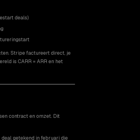
start deals)
ng
tureringstart
n. Stripe factureert direct, je
 wereld is CARR = ARR en het
sen contract en omzet. Dit
deal getekend in februari die