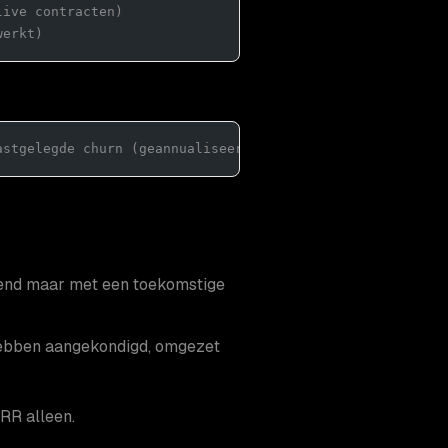
live contracten)
werkt)
astgelegde churn (geannualiseerd)
kend maar met een toekomstige
 hebben aangekondigd, omgezet
ARR alleen.