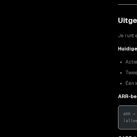
Uitg
Je runt 
Huidige
Acti
Twee
Één 
ARR-be
ARR =
(alle