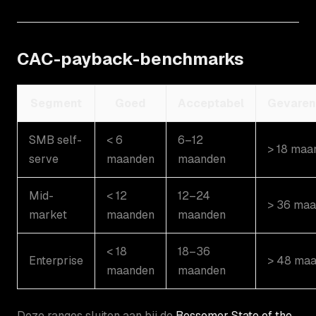
CAC-payback-benchmarks
Segment
Goed
Acceptabel
Gevare
SMB self-
< 6
6–12
> 18 maa
serve
maanden
maanden
Mid-
< 12
12–24
> 36 ma
market
maanden
maanden
< 18
18–36
Enterprise
> 48 ma
maanden
maanden
Deze ranges sluiten aan bij de
Bessemer State of the