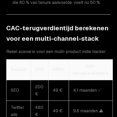
die 80 % van tenure aanvoelde, voelt nu 50 %
CAC-terugverdientijd berekenen
voor een multi-channel-stack
Reëel scenario voor een multi-product indie hacker:
CAC-
Kanaal
CAC
ARPU
terugverdientijd
200
SEO
49 €
4,1 maanden ✅
€
Twitter
480
49 €
9,8 maanden ⚠️
ads
€