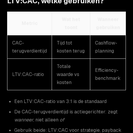
LTV:CAC, welke gebruiken?
Wat het
Wanneer
Metric
toont
gebruiken
CAC-
Tijd tot
Cashflow-
terugverdientijd
kosten terug
planning
Totale
Efficiency-
LTV:CAC-ratio
waarde vs
benchmark
kosten
Een LTV:CAC-ratio van 3:1 is de standaard
De CAC-terugverdientijd is actiegerichter: zegt
wanneer
, niet alleen
of
Gebruik beide: LTV:CAC voor strategie, payback