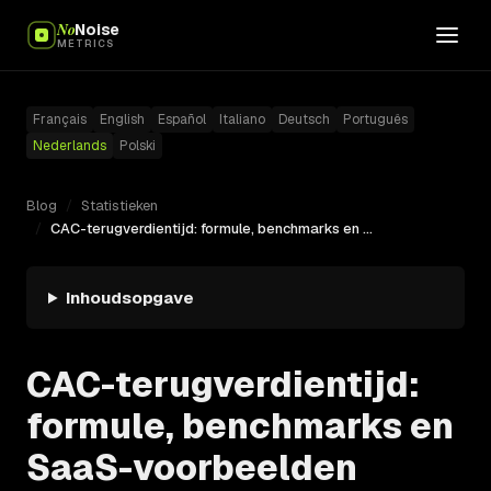
No
Noise
METRICS
Français
English
Español
Italiano
Deutsch
Português
Nederlands
Polski
Blog
/
Statistieken
/
CAC-terugverdientijd: formule, benchmarks en SaaS-voorbeelden
Inhoudsopgave
CAC-terugverdientijd:
formule, benchmarks en
SaaS-voorbeelden