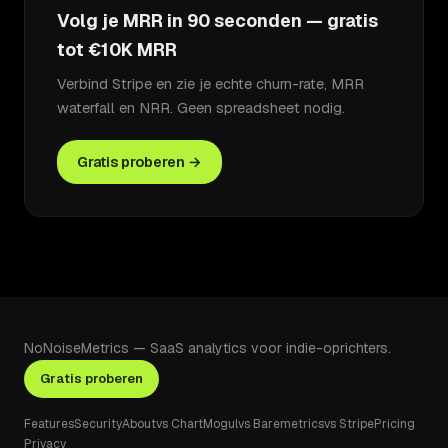
Volg je MRR in 90 seconden — gratis
tot €10K MRR
Verbind Stripe en zie je echte churn-rate, MRR
waterfall en NRR. Geen spreadsheet nodig.
Gratis proberen →
NoNoiseMetrics — SaaS analytics voor indie-oprichters.
Gratis proberen
Features
Security
About
vs ChartMogul
vs Baremetrics
vs Stripe
Pricing
Privacy