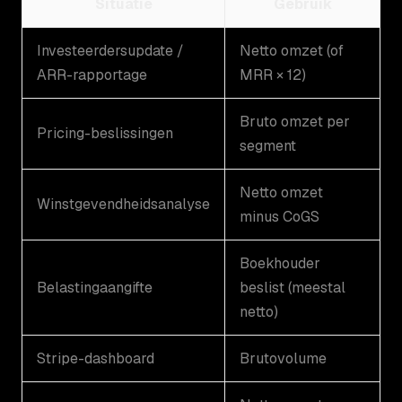
Situatie
Gebruik
Investeerdersupdate /
Netto omzet (of
ARR-rapportage
MRR × 12)
Bruto omzet per
Pricing-beslissingen
segment
Netto omzet
Winstgevendheidsanalyse
minus CoGS
Boekhouder
Belastingaangifte
beslist (meestal
netto)
Stripe-dashboard
Brutovolume