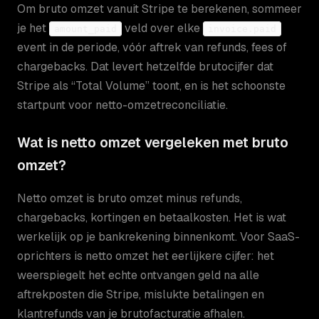
Om bruto omzet vanuit Stripe te berekenen, sommeer
je het
veld over elke
amount_paid
invoice.paid
event in de periode, vóór aftrek van refunds, fees of
chargebacks. Dat levert hetzelfde brutocijfer dat
Stripe als “Total Volume” toont, en is het schoonste
startpunt voor netto-omzetreconciliatie.
Wat is netto omzet vergeleken met bruto
omzet?
Netto omzet is bruto omzet minus refunds,
chargebacks, kortingen en betaalkosten. Het is wat
werkelijk op je bankrekening binnenkomt. Voor SaaS-
oprichters is netto omzet het eerlijkere cijfer: het
weerspiegelt het echte ontvangen geld na alle
aftrekposten die Stripe, mislukte betalingen en
klantrefunds van je brutofacturatie afhalen.