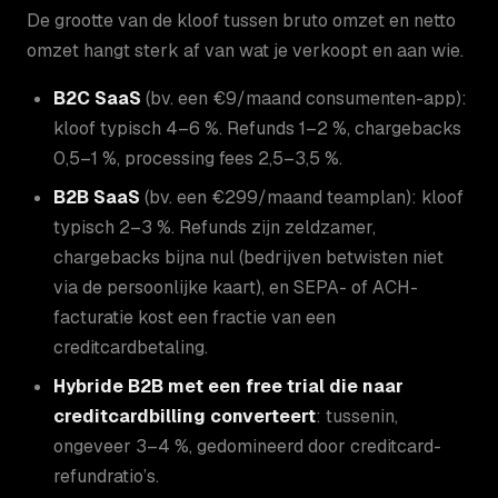
De grootte van de kloof tussen bruto omzet en netto
omzet hangt sterk af van wat je verkoopt en aan wie.
B2C SaaS
(bv. een €9/maand consumenten-app):
kloof typisch 4–6 %. Refunds 1–2 %, chargebacks
0,5–1 %, processing fees 2,5–3,5 %.
B2B SaaS
(bv. een €299/maand teamplan): kloof
typisch 2–3 %. Refunds zijn zeldzamer,
chargebacks bijna nul (bedrijven betwisten niet
via de persoonlijke kaart), en SEPA- of ACH-
facturatie kost een fractie van een
creditcardbetaling.
Hybride B2B met een free trial die naar
creditcardbilling converteert
: tussenin,
ongeveer 3–4 %, gedomineerd door creditcard-
refundratio’s.