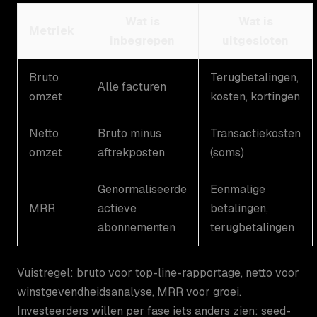
Wat is
Wat is
Metriek
inbegrepen
uitgesloten
Bruto
Terugbetalingen,
Alle facturen
omzet
kosten, kortingen
Netto
Bruto minus
Transactiekosten
omzet
aftrekposten
(soms)
Genormaliseerde
Eenmalige
MRR
actieve
betalingen,
abonnementen
terugbetalingen
Vuistregel: bruto voor top-line-rapportage, netto voor
winstgevendheidsanalyse, MRR voor groei.
Investeerders willen per fase iets anders zien: seed-