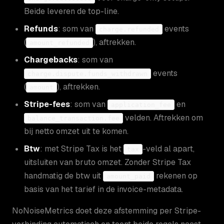
Beide leveren de top-line.
Refunds
: som van
events
charge.refunded
(
), aftrekken.
amount_refunded
Chargebacks
: som van
events
charge.dispute.funds_withdrawn
(
), aftrekken.
amount
Stripe-fees
: som van
en
application_fee
velden. Aftrekken om
balance_transaction.fee
bij netto omzet uit te komen.
Btw
: met Stripe Tax is het
-veld al apart,
tax
uitsluiten van bruto omzet. Zonder Stripe Tax
handmatig de btw uit
rekenen op
amount_paid
basis van het tarief in de invoice-metadata.
NoNoiseMetrics doet deze afstemming per Stripe-