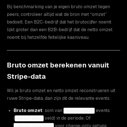
Bij benchmarking van je eigen bruto omzet tegen
peers, controleer altijd wat de bron met “omzet”
bedoelt. Een B2C-bedrijf dat het brutocijfer noemt
lijkt groter dan een B2B-bedrijf dat de netto omzet
noemt bij hetzelfde feitelijke kasniveau.
Bruto omzet berekenen vanuit
Stripe-data
Wil je bruto omzet en netto omzet reconstrueren uit
ruwe Stripe-data, dan zijn dit de relevante events:
Bruto omzet
: som van
events
invoice.paid
(
veld) in de periode. Of
amount_paid
voor charge-only setups.
charge.succeeded