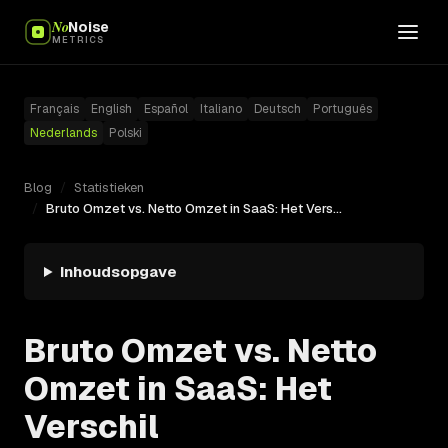
No
Noise
METRICS
Français
English
Español
Italiano
Deutsch
Português
Nederlands
Polski
Blog
/
Statistieken
/
Bruto Omzet vs. Netto Omzet in SaaS: Het Verschil
Inhoudsopgave
Bruto Omzet vs. Netto
Omzet in SaaS: Het
Verschil