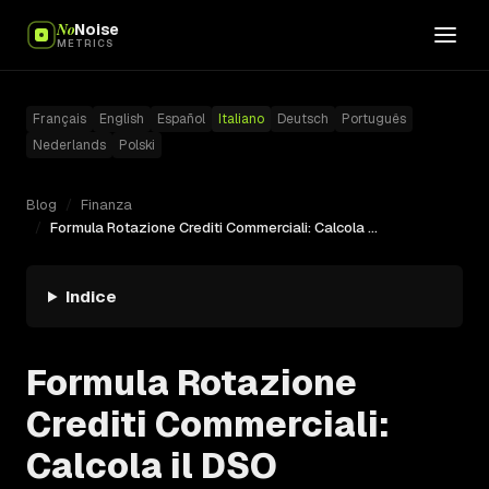
No
Noise
METRICS
Français
English
Español
Italiano
Deutsch
Português
Nederlands
Polski
Blog
/
Finanza
/
Formula Rotazione Crediti Commerciali: Calcola il DSO
Indice
Formula Rotazione
Crediti Commerciali:
Calcola il DSO