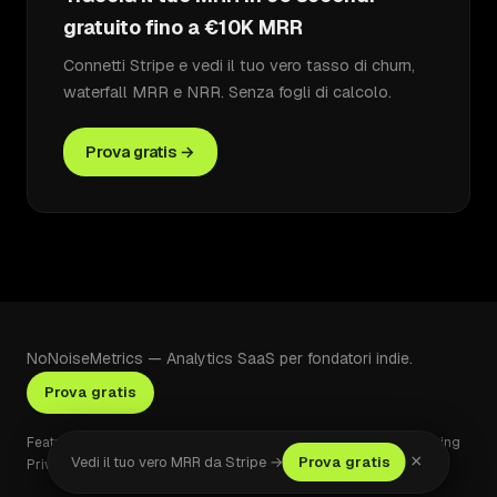
gratuito fino a €10K MRR
Connetti Stripe e vedi il tuo vero tasso di churn,
waterfall MRR e NRR. Senza fogli di calcolo.
Prova gratis →
NoNoiseMetrics — Analytics SaaS per fondatori indie.
Prova gratis
Features
Security
About
vs ChartMogul
vs Baremetrics
vs Stripe
Pricing
×
Vedi il tuo vero MRR da Stripe →
Prova gratis
Privacy