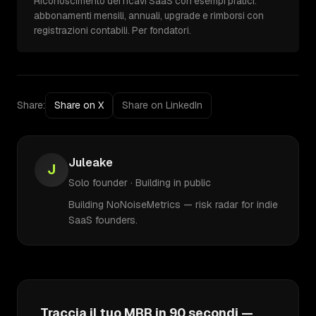
Riconoscimento dei ricavi SaaS con esempi pratici:
abbonamenti mensili, annuali, upgrade e rimborsi con
registrazioni contabili. Per fondatori.
Share:
Share on X
Share on LinkedIn
Juleake
J
Solo founder · Building in public
Building NoNoiseMetrics — risk radar for indie
SaaS founders.
Traccia il tuo MRR in 90 secondi —