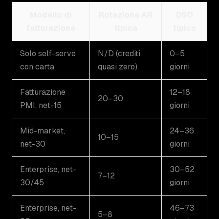
Modello di
Rotazione AR
DSO
fatturazione
tipica
tipico
Solo self-serve
N/D (crediti
0–5
con carta
quasi zero)
giorni
Fatturazione
12–18
20–30
PMI, net-15
giorni
Mid-market,
24–36
10–15
net-30
giorni
Enterprise, net-
30–52
7–12
30/45
giorni
Enterprise, net-
46–73
5–8