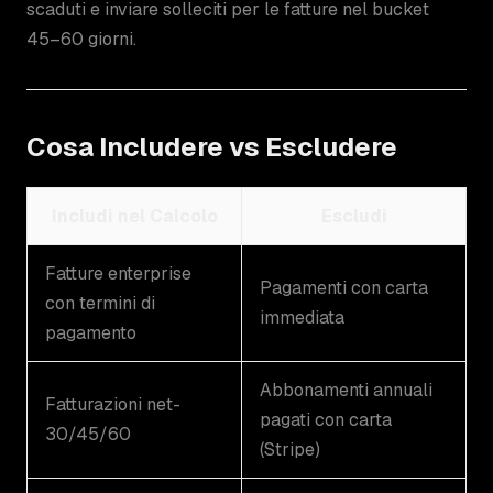
scaduti e inviare solleciti per le fatture nel bucket
45–60 giorni.
Cosa Includere vs Escludere
Includi nel Calcolo
Escludi
Fatture enterprise
Pagamenti con carta
con termini di
immediata
pagamento
Abbonamenti annuali
Fatturazioni net-
pagati con carta
30/45/60
(Stripe)