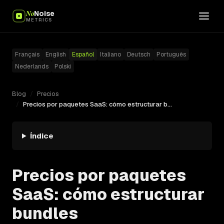
No
Noise
METRICS
Français
English
Español
Italiano
Deutsch
Português
Nederlands
Polski
Blog
/
Precios
/
Precios por paquetes SaaS: cómo estructurar bundles
Índice
Precios por paquetes
SaaS: cómo estructurar
bundles