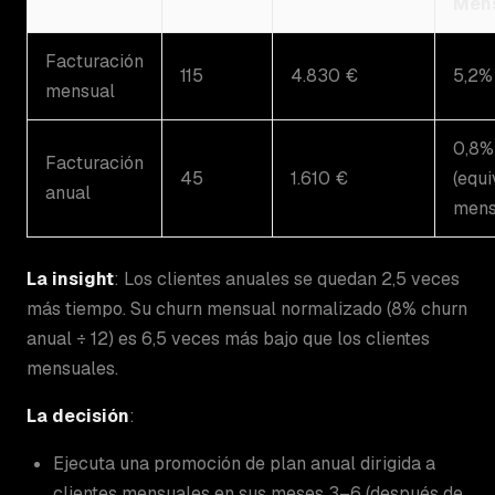
Men
Facturación
115
4.830 €
5,2%
mensual
0,8%
Facturación
45
1.610 €
(equi
anual
mens
La insight
: Los clientes anuales se quedan 2,5 veces
más tiempo. Su churn mensual normalizado (8% churn
anual ÷ 12) es 6,5 veces más bajo que los clientes
mensuales.
La decisión
:
Ejecuta una promoción de plan anual dirigida a
clientes mensuales en sus meses 3–6 (después de