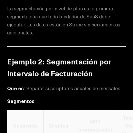
La segmentación por nivel de plan es la primera
segmentación que todo fundador de SaaS debe
ejecutar. Los datos están en Stripe sin herramientas
adicionales.
Ejemplo 2: Segmentación por
Intervalo de Facturación
Qué es
: Separar suscriptores anuales de mensales.
Segmentos
:
Tas
MRR
Segmento
Clientes
Ch
(normalizado)