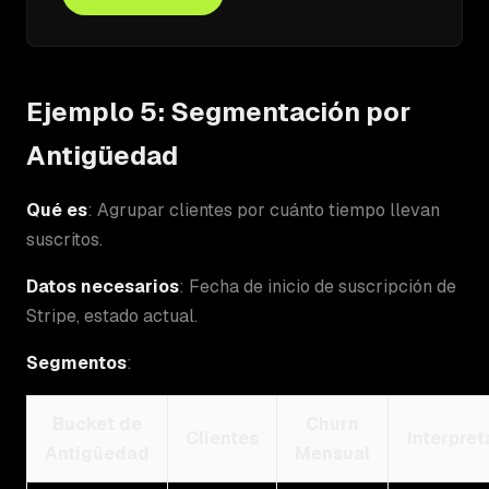
Ejemplo 5: Segmentación por
Antigüedad
Qué es
: Agrupar clientes por cuánto tiempo llevan
suscritos.
Datos necesarios
: Fecha de inicio de suscripción de
Stripe, estado actual.
Segmentos
:
Bucket de
Churn
Clientes
Interpret
Antigüedad
Mensual