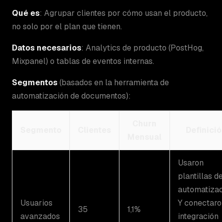
Qué es
: Agrupar clientes por cómo usan el producto,
no solo por el plan que tienen.
Datos necesarios
: Analytics de producto (PostHog,
Mixpanel) o tablas de eventos internas.
Segmentos
(basados en la herramienta de
automatización de documentos):
Churn
Segmento
Clientes
Definici
Mensual
Usaron
plantillas d
automatiza
Usuarios
Y conectaro
35
1,1%
avanzados
integración