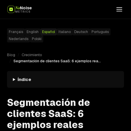
No
Noise
METRICS
Français
English
Español
Italiano
Deutsch
Português
Nederlands
Polski
Blog
/
Crecimiento
/
Segmentación de clientes SaaS: 6 ejemplos reales
Índice
Segmentación de
clientes SaaS: 6
ejemplos reales