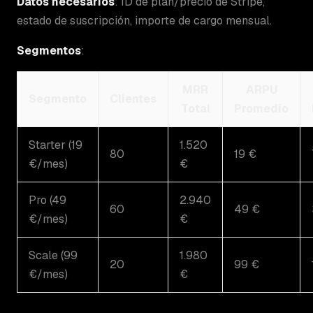
Datos necesarios
: ID de plan/precio de Stripe,
estado de suscripción, importe de cargo mensual.
Segmentos
:
MRR
ARPU
Segmento
Clientes
Total
Promedio
Starter (19
1.520
80
19 €
€/mes)
€
Pro (49
2.940
60
49 €
€/mes)
€
Scale (99
1.980
20
99 €
€/mes)
€