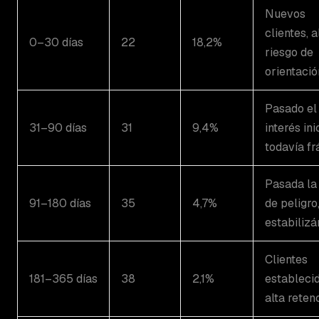
Nuevos
clientes, a
0–30 días
22
18,2%
riesgo de
orientació
Pasado el
31–90 días
31
9,4%
interés inic
todavía fr
Pasada la
91–180 días
35
4,7%
de peligro
estabiliz
Clientes
181–365 días
38
2,1%
establecid
alta reten