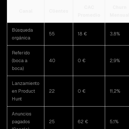
CAC
Churn
Canal
Clientes
Promedio
Mensua
Búsqueda
55
18 €
3,8%
orgánica
Referido
(boca a
40
0 €
2,9%
boca)
Lanzamiento
en Product
22
0 €
11,2%
Hunt
Anuncios
pagados
25
62 €
5,1%