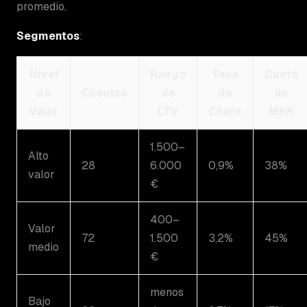
promedio.
Segmentos
:
Nivel
Rango
Tasa
Cuota
de
Clientes
de
de
de
Valor
LTV
Churn
MRR
1.500–
Alto
28
6.000
0,9%
38%
valor
€
400–
Valor
72
1.500
3,2%
45%
medio
€
menos
Bajo