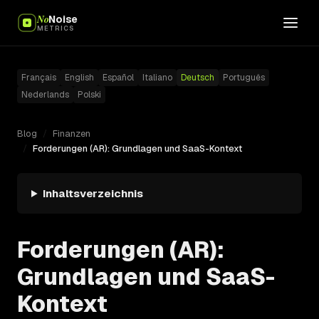
No
Noise
METRICS
Français
English
Español
Italiano
Deutsch
Português
Nederlands
Polski
Blog
/
Finanzen
/
Forderungen (AR): Grundlagen und SaaS-Kontext
Inhaltsverzeichnis
Forderungen (AR):
Grundlagen und SaaS-
Kontext