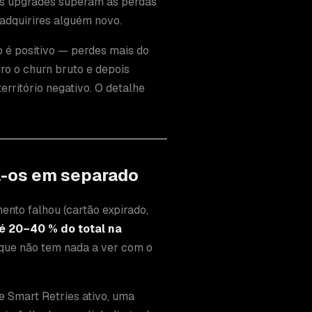
 os upgrades superam as perdas
adquirires alguém novo.
do é positivo — perdes mais do
ro o churn bruto e depois
erritório negativo. O detalhe
ta-os em separado
mento falhou (cartão expirado,
 é 20–40 % do total na
orque não tem nada a ver com o
e Smart Retries ativo, uma