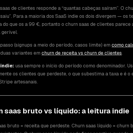
saas de clientes responde a “quantas cabeças saíram”. O chu
 saiu”. Para a maioria dos SaaS indie os dois divergem — os 
 do que os a 99 €, portanto o churn saas de clientes parece
 gerível.
passo (signups a meio do período, casos limite) em
como calc
s duas variantes em
churn de receita vs churn de clientes
.
 indie:
usa sempre o início do período como denominador. Usa
ente os clientes que perdeste, o que subestima a taxa e é 
Stripe artesanais.
 saas bruto vs líquido: a leitura indie
as bruto = receita que perdeste. Churn saas líquido = chur