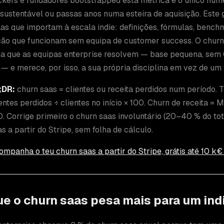
ckers e fundadores bootstrapped esta métrica é o único núm
sustentável ou passas anos numa esteira de aquisição. Este 
as que importam à escala indie: definições, fórmulas, benchm
ção que funcionam sem equipa de customer success. O churn
a que as equipas enterprise resolvem — base pequena, sem 
— e merece, por isso, a sua própria disciplina em vez de um
;DR:
churn saas = clientes ou receita perdidos num período. T
entes perdidos ÷ clientes no início × 100. Churn de receita =
0. Corrige primeiro o churn saas involuntário (20–40 % do to
s a partir do Stripe, sem folha de cálculo.
ompanha o teu churn saas a partir do Stripe, grátis até 10 
e o churn saas pesa mais para um ind