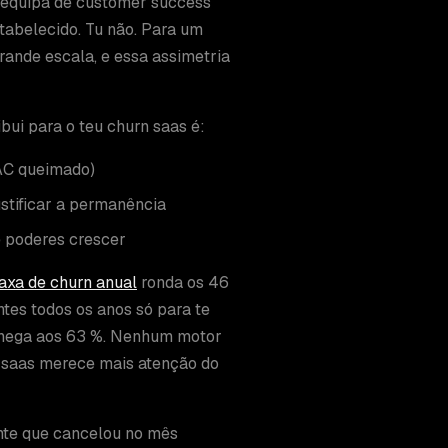
 equipa de customer success
tabelecido. Tu não. Para um
rande escala, e essa assimetria
bui para o teu churn saas é:
CAC queimado)
ustificar a permanência
 poderes crescer
axa de churn anual
ronda os 46
ntes todos os anos só para te
 chega aos 63 %. Nenhum motor
n saas merece mais atenção do
ente que cancelou no mês