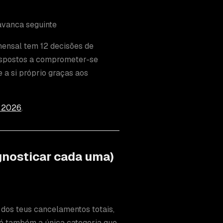
avanca seguinte
ensal tem 12 decisões de
dispostos a comprometer-se
a si próprio graças aos
 2026
.
gnosticar cada uma)
 dos teus cancelamentos totais,
o é também a única categoria que