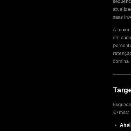
sequênci
atualiz
saas inv
A maior 
em cada
percent
retenção
domina, 
Targe
Esquece
€/mês:
Abai