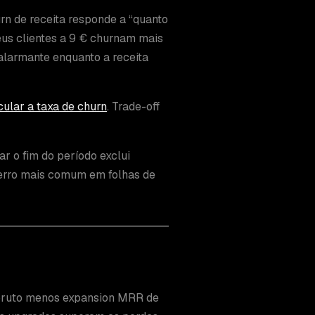
rn de receita responde a “quanto
teus clientes a 9 € churnam mais
 alarmante enquanto a receita
ular a taxa de churn
. Trade-off
r o fim do período exclui
o erro mais comum em folhas de
n bruto menos expansion MRR de