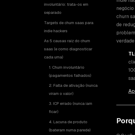
indie ha
involuntário: trata-os em
negócio 
separado
churn sa
Targets de churn saas para
de redu
indie hackers
problem
verdade 
As 5 causas raiz do churn
saas (e como diagnosticar
TL
cada uma)
cli
1. Churn involuntário
10
(pagamentos falhados)
saa
2. Falta de ativação (nunca
Ac
viram o valor)
3. ICP errado (nunca iam
ficar)
Porqu
4. Lacuna de produto
(bateram numa parede)