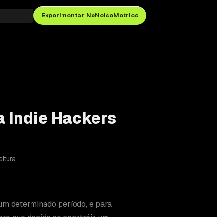
Experimentar NoNoiseMetrics
a Indie Hackers
eitura
num determinado período, e para