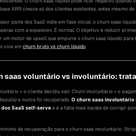
 existentes. O churn saas líquido pode ficar negativo quando
base ARR cresce só dos clientes existentes, antes mesmo de 
aior parte dos SaaS indie em fase inicial, o churn saas líqui
peras com a expansion. É normal. O objetivo é reduzir primei
r um motor de upsell que empurre o churn saas líquido para t
o vive em
churn bruto vs churn líquido
.
 saas voluntário vs involuntário: tra
luntário = o cliente decidiu sair. Churn involuntário = o paga
disputa) e nunca foi recuperado.
O churn saas involuntário
 dos SaaS self-serve
e é a fatia mais barata de corrigir p
mínimo de recuperação para o churn saas involuntário: Strip