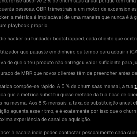
enterprise absorve 2 % de churn saas anual porque tem uma
uenta pessoas, QBR trimestrais e um motor de expansion es
cker, a métrica é implacável de uma maneira que nunca é à g
um playbook próprio.
ie hacker ou fundador bootstrapped, cada cliente que contri
tilizador que pagaste em dinheiro ou tempo para adquirir (
va de que o teu produto não entregou valor suficiente para j
uraco de MRR que novos clientes têm de preencher antes de
ática compõe-se rápido. A 5 % de churn saas mensal, a tua
t
fica que a métrica substitui quase metade da tua base de clie
s na mesma. Aos 8 % mensais, a taxa de substituição anual
ição aguenta esse ritmo, e é exatamente por isso que o chur
óxima experiência de canal de aquisição.
face: à escala indie podes contactar pessoalmente cada cli