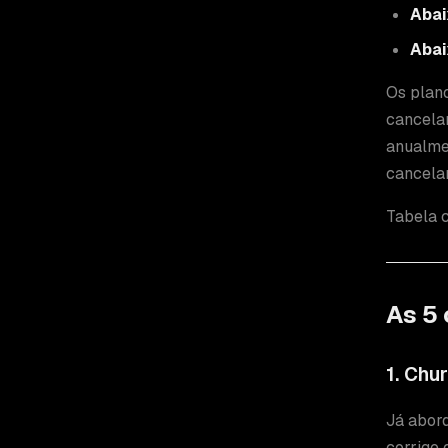
Abai
Abai
Os plan
cancela
anualme
cancela
Tabela 
As 5 
1. Chu
Já abord
corrige 