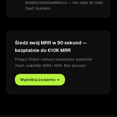
Building NoNoiseMetrics — risk radar for indie
SaaS founders.
Śledź swój MRR w 90 sekund —
bezpłatnie do €10K MRR
Połącz Stripe i zobacz prawdziwy wskaźnik
churn, waterfall MRR i NRR. Bez arkusza.
Wypróbuj za darmo →