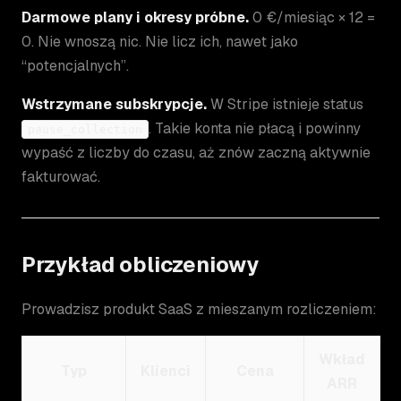
Darmowe plany i okresy próbne.
0 €/miesiąc × 12 =
0. Nie wnoszą nic. Nie licz ich, nawet jako
“potencjalnych”.
Wstrzymane subskrypcje.
W Stripe istnieje status
. Takie konta nie płacą i powinny
pause_collection
wypaść z liczby do czasu, aż znów zaczną aktywnie
fakturować.
Przykład obliczeniowy
Prowadzisz produkt SaaS z mieszanym rozliczeniem:
Wkład
Typ
Klienci
Cena
ARR