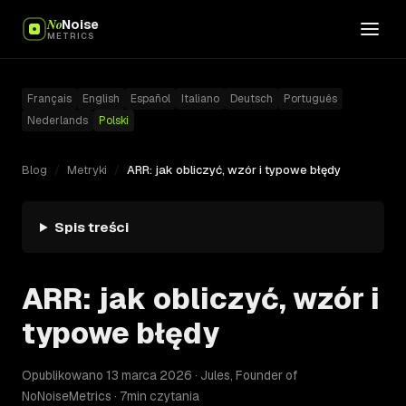
No
Noise
METRICS
Français
English
Español
Italiano
Deutsch
Português
Nederlands
Polski
Blog
/
Metryki
/
ARR: jak obliczyć, wzór i typowe błędy
Spis treści
ARR: jak obliczyć, wzór i
typowe błędy
Opublikowano 13 marca 2026 · Jules, Founder of
NoNoiseMetrics · 7min czytania