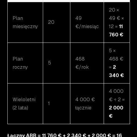
20 ×
Plan
49
49 € ×
20
miesięczny
€/miesiąc
12 =
11
760 €
5 ×
Plan
468
468 €
5
roczny
€/rok
=
2
340 €
4 000
Wieloletni
4 000 €
€ ÷ 2 =
1
(2 lata)
łącznie
2 000
€
Łączny ARR = 11 760 € + 2 340 € + 2 000 € = 16