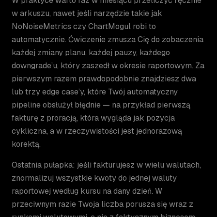
W praktyce warto raz w miesiącu przeliczyć ręcznie
w arkuszu, nawet jeśli narzędzie takie jak
NoNoiseMetrics czy ChartMogul robi to
automatycznie. Ćwiczenie zmusza Cię do zobaczenia
każdej zmiany planu, każdej pauzy, każdego
downgrade’u, który zaszedł w okresie raportowym. Za
pierwszym razem prawdopodobnie znajdziesz dwa
lub trzy edge case’y, które Twój automatyczny
pipeline obsłużył błędnie — na przykład pierwszą
fakturę z proracją, która wygląda jak pozycja
cykliczna, a w rzeczywistości jest jednorazową
korektą.
Ostatnia pułapka: jeśli fakturujesz w wielu walutach,
znormalizuj wszystkie kwoty do jednej waluty
raportowej według kursu na dany dzień. W
przeciwnym razie Twoja liczba porusza się wraz z