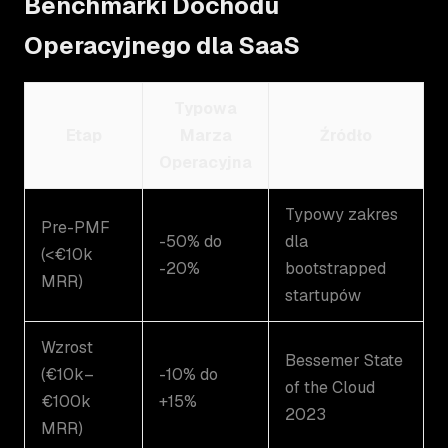
Benchmarki Dochodu
Operacyjnego dla SaaS
Typowa
Etap
Marza
Źródło
Operacyjna
Typowy zakres
Pre-PMF
-50% do
dla
(<€10k
-20%
bootstrapped
MRR)
startupów
Wzrost
Bessemer State
(€10k–
-10% do
of the Cloud
€100k
+15%
2023
MRR)