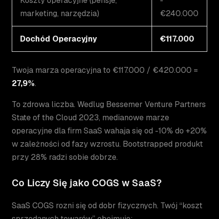
Koszty operacyjne (pensje,
-
marketing, narzędzia)
€240.000
Dochód Operacyjny
€117.000
Twoja marza operacyjna to €117.000 / €420.000 =
27,9%
.
To zdrowa liczba. Wedlug Bessemer Venture Partners
State of the Cloud 2023, medianowe marze
operacyjne dla firm SaaS wahaja się od -10% do +20%
w zależności od fazy wzrostu. Bootstrapped produkt
przy 28% radzi sobie dobrze.
Co Liczy Się jako COGS w SaaS?
SaaS COGS rozni się od dobr fizycznych. Twój “koszt
sprzedanych towarów” obejmuje: