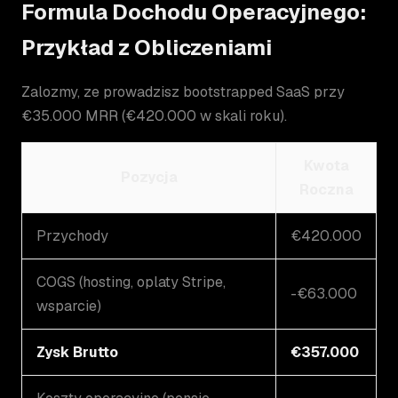
Formula Dochodu Operacyjnego:
Przykład z Obliczeniami
Zalozmy, ze prowadzisz bootstrapped SaaS przy
€35.000 MRR (€420.000 w skali roku).
Kwota
Pozycja
Roczna
Przychody
€420.000
COGS (hosting, oplaty Stripe,
-€63.000
wsparcie)
Zysk Brutto
€357.000