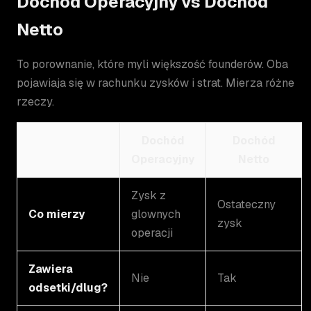
Dochód Operacyjny vs Dochód
Netto
To porownanie, które myli większość founderów. Oba
pojawiaja się w rachunku zysków i strat. Mierza różne
rzeczy.
Dochód
Dochód
Operacyjny
Netto
Zysk z
Ostateczny
Co mierzy
glownych
zysk
operacji
Zawiera
Nie
Tak
odsetki/dlug?