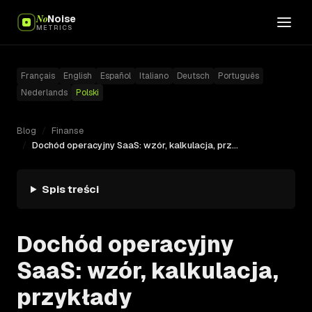
No
Noise
METRICS
Français
English
Español
Italiano
Deutsch
Português
Nederlands
Polski
Blog
/
Finanse
/
Dochód operacyjny SaaS: wzór, kalkulacja, przykłady
Spis treści
Dochód operacyjny
SaaS: wzór, kalkulacja,
przykłady