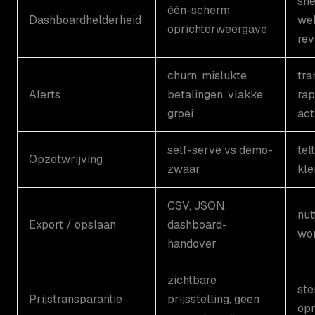
sne
één-scherm
Dashboardhelderheid
wek
oprichterweergave
rev
churn, mislukte
tra
Alerts
betalingen, vlakke
rap
groei
act
self-serve vs demo-
tel
Opzetwrijving
zwaar
kle
CSV, JSON,
nut
Export / opslaan
dashboard-
wo
handover
zichtbare
ste
Prijstransparantie
prijsstelling, geen
opr