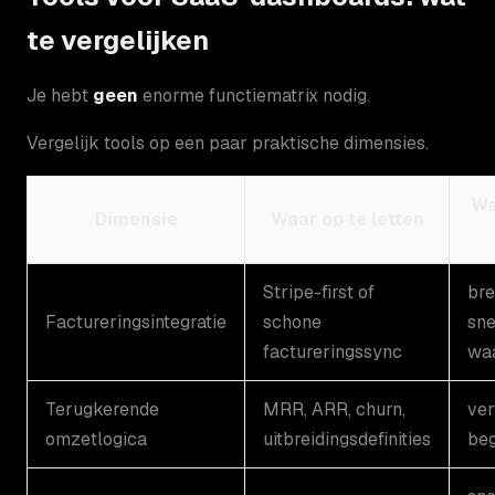
te vergelijken
Je hebt
geen
enorme functiematrix nodig.
Vergelijk tools op een paar praktische dimensies.
Wa
Dimensie
Waar op te letten
Stripe-first of
bre
Factureringsintegratie
schone
sne
factureringssync
wa
Terugkerende
MRR, ARR, churn,
ve
omzetlogica
uitbreidingsdefinities
beg