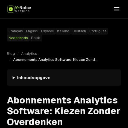
No
Noise
METRICS
Français
English
Español
Italiano
Deutsch
Português
Nederlands
Polski
Blog
/
Analytics
/
Abonnements Analytics Software: Kiezen Zonder Overdenken
Inhoudsopgave
Abonnements Analytics
Software: Kiezen Zonder
Overdenken