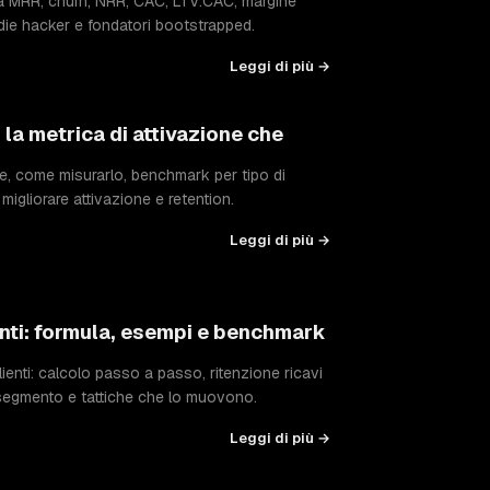
 MRR, churn, NRR, CAC, LTV:CAC, margine
 indie hacker e fondatori bootstrapped.
Leggi di più →
 la metrica di attivazione che
ne, come misurarlo, benchmark per tipo di
igliorare attivazione e retention.
Leggi di più →
enti: formula, esempi e benchmark
lienti: calcolo passo a passo, ritenzione ricavi
segmento e tattiche che lo muovono.
Leggi di più →