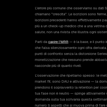
L'errore più comune che osserviamo su dati Str
chiamano "crescita". Le iscrizioni sono ferm
iscrizioni precedenti hanno effettivamente pa
più a un check-up medico che a una vetrina di
salute, non una rivista che illustra ogni sist
Parti da
capire l'MRR
— è la base, e il punto i
che falsa silenziosamente ogni cifra derivata.
punti di confronto senza la distorsione Series
monetizzazione che nessuno prende abbasta
nasconde più di quanto riveli.
L'osservazione che ripetiamo spesso: le met
market fit, sono DAU e attivazione — la dom
prendono il sopravvento la retention per coort
tua fase non è neutro — spinge attivamente ver
domanda sulla tua scrivania questa settiman
numero ti aspetti che si muova prima di fare