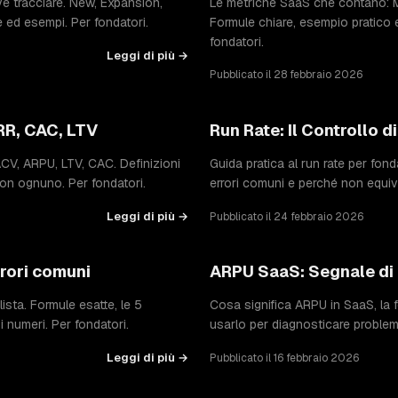
 tracciare. New, Expansion,
Le metriche SaaS che contano: 
 ed esempi. Per fondatori.
Formule chiare, esempio pratico 
fondatori.
Leggi di più →
Pubblicato il 28 febbraio 2026
RR, CAC, LTV
Run Rate: Il Controllo d
CV, ARPU, LTV, CAC. Definizioni
Guida pratica al run rate per fon
con ognuno. Per fondatori.
errori comuni e perché non equival
Leggi di più →
Pubblicato il 24 febbraio 2026
rrori comuni
ARPU SaaS: Segnale di
sta. Formule esatte, le 5
Cosa significa ARPU in SaaS, la
 numeri. Per fondatori.
usarlo per diagnosticare problemi
Leggi di più →
Pubblicato il 16 febbraio 2026