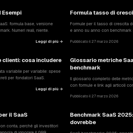
d Esempi
Formula tasso di cresci
SaaS: formula base, versione
Formule per il tasso di crescita 
mark. Numeri reali, niente.
e anno su anno con benchmark pe
Leggi di più →
Pubblicato il 27 marzo 2026
 clienti: cosa includere
Glossario metriche SaaS
benchmark
ta variabile per variabile: spese
reti per fondatori SaaS.
Il glossario completo delle metri
con formule e link agli articoli c
Leggi di più →
Pubblicato il 27 marzo 2026
per il SaaS
Benchmark SaaS 2025: 
dovrebbe
n conta, perché gli investitori
ppola di ignorare il GRR.