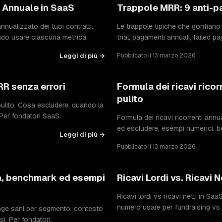
o Annuale in SaaS
Trappole MRR: 9 anti-pa
nnualizzato dei tuoi contratti.
Le trappole tipiche che gonfiano i 
ndo usare ciascuna metrica.
trial, pagamenti annuali, failed p
Leggi di più →
Pubblicato il 13 marzo 2026
RR senza errori
Formula dei ricavi ricor
pulito
ulito. Cosa escludere, quando la
 Per fondatori SaaS.
Formula dei ricavi ricorrenti ann
ed escludere, esempi numerici, b
Leggi di più →
Pubblicato il 13 marzo 2026
a, benchmark ed esempi
Ricavi Lordi vs. Ricavi N
Ricavi lordi vs ricavi netti in Sa
numero usare per fundraising vs an
nge sani per segmento, contesto
i. Per fondatori.