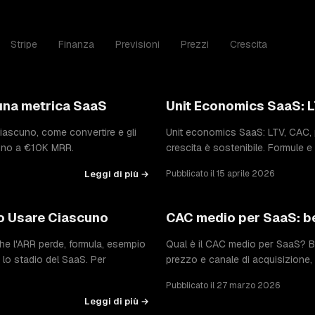
Stripe
Finanza
Previsioni
Prezzi
Crescita
una metrica SaaS
Unit Economics SaaS: 
ascuno, come convertire e gli
Unit economics SaaS: LTV, CAC, 
o fino a €10K MRR.
crescita è sostenibile. Formule 
Leggi di più →
Pubblicato il 15 aprile 2026
o Usare Ciascuno
CAC medio per SaaS: b
e l'ARR perde, formula, esempio
Qual è il CAC medio per SaaS? Be
o stadio del SaaS. Per
prezzo e canale di acquisizione, 
Pubblicato il 27 marzo 2026
Leggi di più →