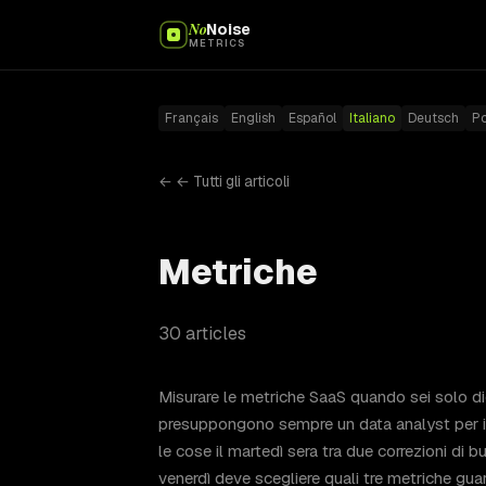
No
Noise
METRICS
Français
English
Español
Italiano
Deutsch
P
← ← Tutti gli articoli
Metriche
30 articles
Misurare le metriche SaaS quando sei solo diet
presuppongono sempre un data analyst per il 
le cose il martedì sera tra due correzioni di b
venerdì deve scegliere quali tre metriche guar