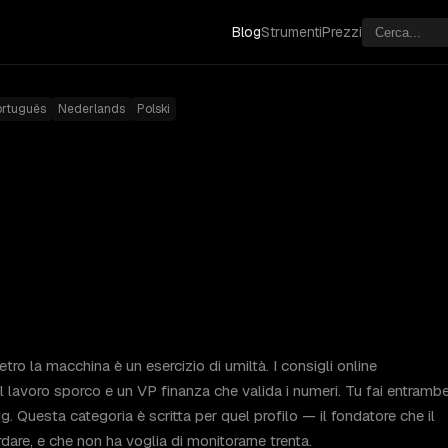
Blog
Strumenti
Prezzi
ortuguês
Nederlands
Polski
ro la macchina è un esercizio di umiltà. I consigli online
lavoro sporco e un VP finanza che valida i numeri. Tu fai entramb
ug. Questa categoria è scritta per quel profilo — il fondatore che il
dare, e che non ha voglia di monitorarne trenta.