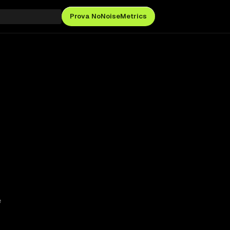
Prova NoNoiseMetrics
e