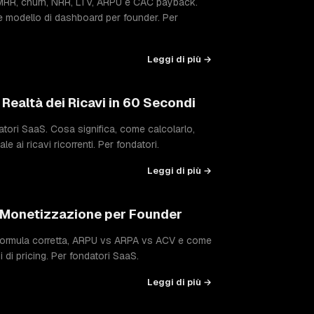
MRR, churn, NRR, LTV, ARPU e CAC payback.
e modello di dashboard per founder. Per
Leggi di più →
i Realtà dei Ricavi in 60 Secondi
datori SaaS. Cosa significa, come calcolarlo,
e ai ricavi ricorrenti. Per fondatori.
Leggi di più →
 Monetizzazione per Founder
 formula corretta, ARPU vs ARPA vs ACV e come
 di pricing. Per fondatori SaaS.
Leggi di più →