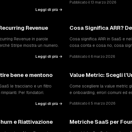
Pubblicato il 13 marzo 2026
Leggi di più →
 Recurring Revenue
Cosa Significa ARR? De
curring Revenue in parole
Cosa significa ARR in SaaS e nei
perché Stripe mostra un numero.
cosa conta e cosa no, cosa signi
Leggi di più →
Pubblicato il 6 marzo 2026
entire bene e mentono
Value Metric: Scegli l'U
aaS le tracciano e un filtro
Come scegliere la value metric gi
impianti. Per fondatori.
e onboarding, errori comuni ed es
Leggi di più →
Pubblicato il 5 marzo 2026
hurn e Riattivazione
Metriche SaaS per Foun