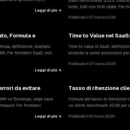
SaaS benchmarks 2025: crescita
lordo, tutti con fonti citate. Per
Leggi di più →
Pubblicato il 27 marzo 2026
cato, Formula e
Time to Value nel SaaS:
ormula, definizione, esempio
Time to value in SaaS: definizio
ARR. Per fondatori SaaS, non
prodotto e come accorciarlo per m
Pubblicato il 27 marzo 2026
Leggi di più →
rrori da evitare
Tasso di ritenzione cli
 ARR vs Bookings, edge case
Formula del tasso di ritenzione c
trapped. Per fondatori.
vs clienti, benchmark 2026 per 
Leggi di più →
Pubblicato il 13 marzo 2026