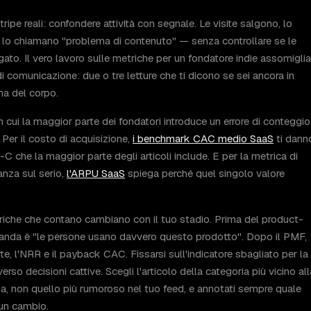
ipe reali: confondere attività con segnale. Le visite salgono, lo
e, lo chiamano "problema di contenuto" — senza controllare se le
gato. Il vero lavoro sulle metriche per un fondatore indie assomiglia
 comunicazione: due o tre letture che ti dicono se sei ancora in
ema del corpo.
n cui la maggior parte dei fondatori introduce un errore di conteggio
 Per il costo di acquisizione,
i benchmark CAC medio SaaS
ti dann
-C che la maggior parte degli articoli include. E per la metrica di
nza sul serio,
l'ARPU SaaS
spiega perché quel singolo valore
riche che contano cambiano con il tuo stadio. Prima del product-
anda è "le persone usano davvero questo prodotto". Dopo il PMF,
e, l'NRR e il payback CAC. Fissarsi sull'indicatore sbagliato per la
so decisioni cattive. Scegli l'articolo della categoria più vicino all
a, non quello più rumoroso nel tuo feed, e annotati sempre quale
 un cambio.