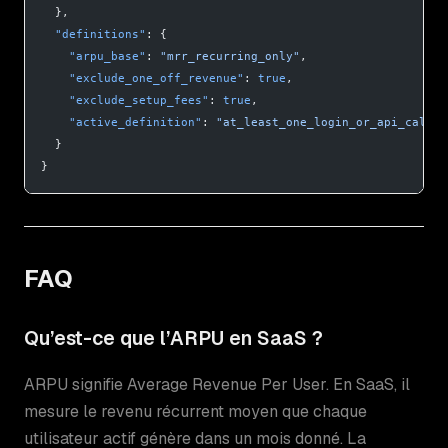
  },
  "definitions"
: {
    "arpu_base"
: 
"mrr_recurring_only"
,
    "exclude_one_off_revenue"
: 
true
,
    "exclude_setup_fees"
: 
true
,
    "active_definition"
: 
"at_least_one_login_or_api_call_i
  }
}
FAQ
Qu’est-ce que l’ARPU en SaaS ?
ARPU signifie Average Revenue Per User. En SaaS, il
mesure le revenu récurrent moyen que chaque
utilisateur actif génère dans un mois donné. La