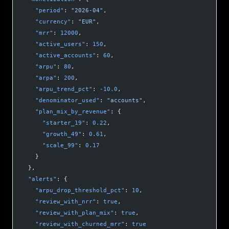
    "period"
: 
"2026-04"
,
    "currency"
: 
"EUR"
,
    "mrr"
: 
12000
,
    "active_users"
: 
150
,
    "active_accounts"
: 
60
,
    "arpu"
: 
80
,
    "arpa"
: 
200
,
    "arpu_trend_pct"
: 
-10.0
,
    "denominator_used"
: 
"accounts"
,
    "plan_mix_by_revenue"
: {
      "starter_19"
: 
0.22
,
      "growth_49"
: 
0.61
,
      "scale_99"
: 
0.17
    }
  },
  "alerts"
: {
    "arpu_drop_threshold_pct"
: 
10
,
    "review_with_nrr"
: 
true
,
    "review_with_plan_mix"
: 
true
,
    "review_with_churned_mrr"
: 
true