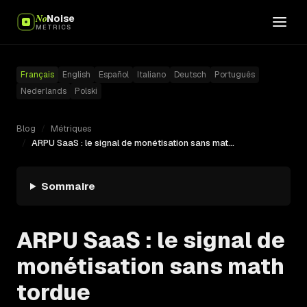
No
Noise
METRICS
Français
English
Español
Italiano
Deutsch
Português
Nederlands
Polski
Blog
/
Métriques
/
ARPU SaaS : le signal de monétisation sans math tordue
Sommaire
ARPU SaaS : le signal de
monétisation sans math
tordue