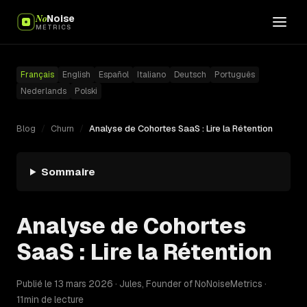
No
Noise
METRICS
Français
English
Español
Italiano
Deutsch
Português
Nederlands
Polski
Blog
/
Churn
/
Analyse de Cohortes SaaS : Lire la Rétention
Sommaire
Analyse de Cohortes
SaaS : Lire la Rétention
Publié le 13 mars 2026 · Jules, Founder of NoNoiseMetrics ·
11min de lecture