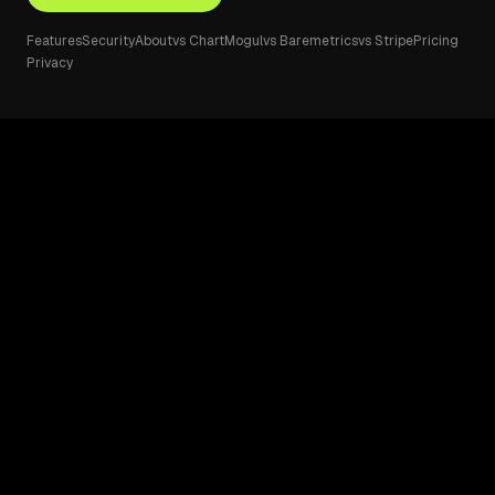
Features
Security
About
vs ChartMogul
vs Baremetrics
vs Stripe
Pricing
Privacy