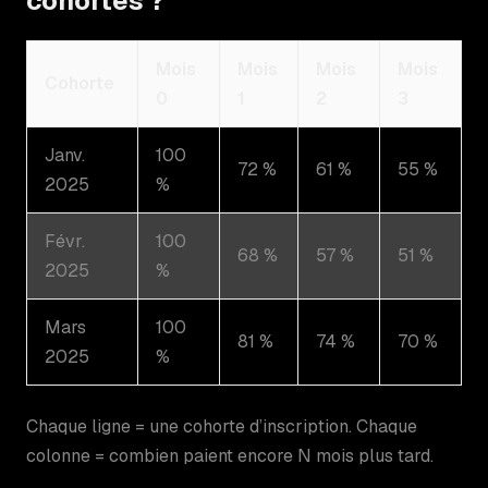
cohortes ?
Mois
Mois
Mois
Mois
Cohorte
0
1
2
3
Janv.
100
72 %
61 %
55 %
2025
%
Févr.
100
68 %
57 %
51 %
2025
%
Mars
100
81 %
74 %
70 %
2025
%
Chaque ligne = une cohorte d’inscription. Chaque
colonne = combien paient encore N mois plus tard.