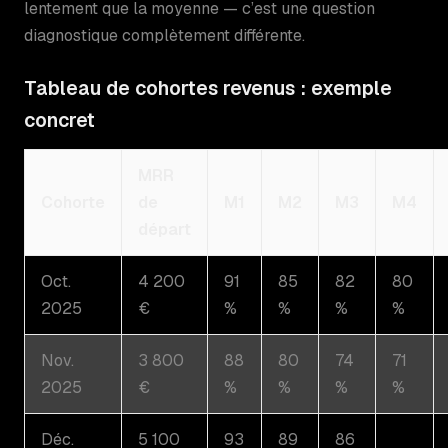
lentement que la moyenne — c’est une question
diagnostique complètement différente.
Tableau de cohortes revenus : exemple
concret
MRR
Cohorte
de
M1
M2
M3
M4
départ
Oct.
4 200
91
85
82
80
2025
€
%
%
%
%
Nov.
3 800
88
80
74
71
2025
€
%
%
%
%
Déc.
5 100
93
89
86