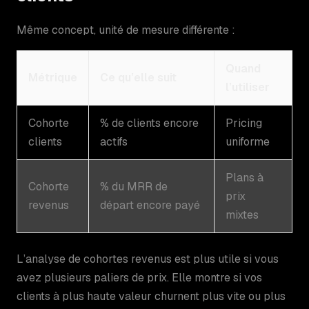
Même concept, unité de mesure différente :
Quand
Métrique
Ce qu’elle suit
l’utiliser
Cohorte
% de clients encore
Pricing
clients
actifs
uniforme
Plans à
Cohorte
% du MRR de
prix
revenus
départ encore payé
mixtes
L’analyse de cohortes revenus est plus utile si vous
avez plusieurs paliers de prix. Elle montre si vos
clients à plus haute valeur churnent plus vite ou plus