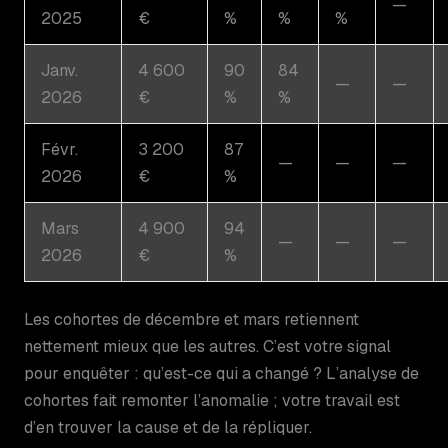
—
2025
€
%
%
%
Janv.
4 600
90
84
—
—
2026
€
%
%
Févr.
3 200
87
—
—
—
2026
€
%
Mars
4 900
94
—
—
—
2026
€
%
Les cohortes de décembre et mars retiennent
nettement mieux que les autres. C’est votre signal
pour enquêter : qu’est-ce qui a changé ? L’analyse de
cohortes fait remonter l’anomalie ; votre travail est
d’en trouver la cause et de la répliquer.