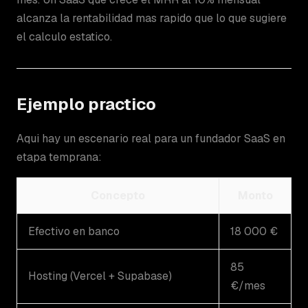
alcanza la rentabilidad mas rapido que lo que sugiere
el calculo estatico.
Ejemplo practico
Aqui hay un escenario real para un fundador SaaS en
etapa temprana:
Concepto
Monto
Efectivo en banco
18 000 €
85
Hosting (Vercel + Supabase)
€/mes