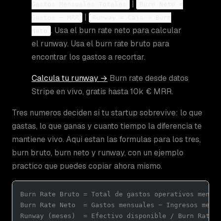
|
Gastos Mensuales Totales
Burn Neto =
|
Gastos − MRR
Runway = Caja ÷ Burn
. Usa el burn rate neto para calcular
Neto
el runway. Usa el burn rate bruto para
encontrar los gastos a recortar.
Calcula tu runway →
Burn rate desde datos
Stripe en vivo, gratis hasta 10k € MRR.
Tres numeros deciden si tu startup sobrevive: lo que
gastas, lo que ganas y cuanto tiempo la diferencia te
mantiene vivo. Aqui estan las formulas para los tres,
burn bruto, burn neto y runway, con un ejemplo
practico que puedes copiar ahora mismo.
Burn Rate Bruto = Total de gastos operativos mensu
Burn Rate Neto  = Gastos mensuales − Ingresos mens
Runway (meses)  = Efectivo disponible / Burn Rate 